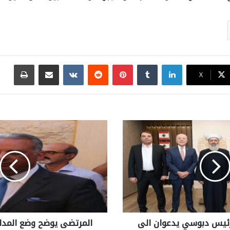
لينكدإن
بينتيريست
مشاركة عبر البريد
طباع
X
لرئيس دبوسي يدعوان الى
المرتضى يوضح وضع المد