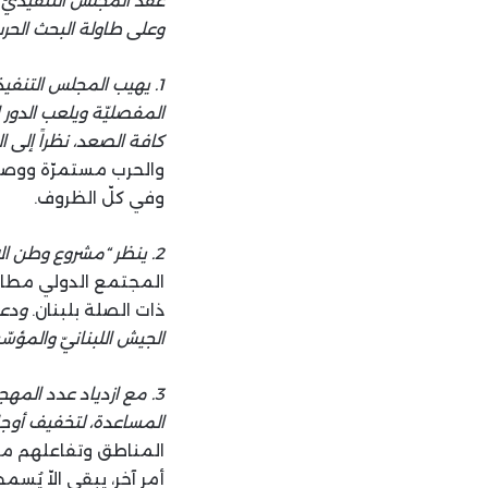
عقد المجلس التنفيذيّ ل
وعلى طاولة البحث الحرب
1. يهيب المجلس التنفيذ
المفصليّة ويلعب الدور ا
كافة الصعد، نظراً إلى ال
والحرب مستمرّة ووصلت
وفي كلّ الظروف.
2. ينظر “مشروع وطن الإنسان” بحزن كبير إلى الدمار والقتل والتهجير الذي يتعرّض له الشعب اللبناني،
المجتمع الدولي مطالبا
ذات الصلة بلبنان.
ودعا
الجيش اللبنانيّ والمؤسّ
3. مع ازدياد عدد المه
المساعدة، لتخفيف أوجا
المناطق وتفاعلهم مع 
أمر آخر، يبقى الاّ يُ