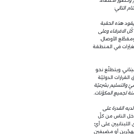
م وحضور الأعضاء،
م التالي:
ة يقود هذه الحقبة
كّل الافرقاء وعلى
مقطّع الأوصال،
تغيّرات في المنطقة
ويتطلّع نحو
لقرارات الدوليّة
يّ والتسليم بشرعيّة
نة لجميع المكوّنات.
ديه القدرة على
خل الناس من كلّ
للبنانيين على أيّ
مهجّرين أو مضيفين.