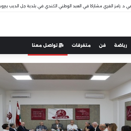
 قاديشا
رياضة
فن
متفرقات
تواصل معنا