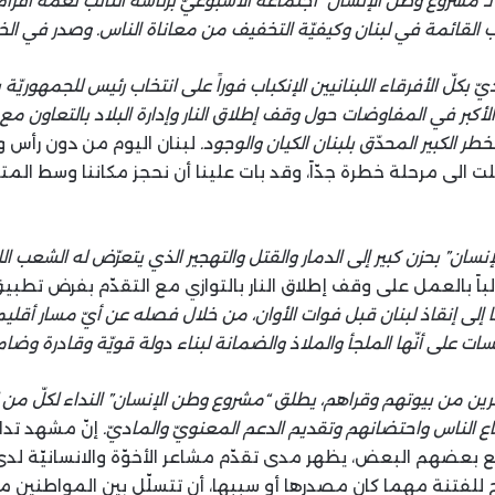
ـ”مشروع وطن الإنسان” اجتماعه الأسبوعيّ برئاسة النائب نعمة افرا
 القائمة في لبنان وكيفيّة التخفيف من معاناة الناس. وصدر في الختا
يّ بكلّ الأفرقاء اللبنانيين الإنكباب فوراً على انتخاب رئيس للجمهوريّ
لأكبر في المفاوضات حول وقف إطلاق النار وإدارة البلاد بالتعاون مع 
خطر الكبير المحدّق بلبنان الكيان والوجود.
لبنان اليوم من دون رأس و
 الى مرحلة خطرة جدّاً، وقد بات علينا أن نحجز مكاننا وسط الم
ً بالعمل على وقف إطلاق النار بالتوازي مع التقدّم بفرض تطبيق ا
 إلى إنقاذ لبنان قبل فوات الأوان، من خلال فصله عن أيّ مسار أقليم
سات على أنّها الملجأ والملاذ والضمانة لبناء دولة قويّة وقادرة وضام
جرين من بيوتهم وقراهم، يطلق “مشروع وطن الإنسان” النداء لكلّ من ل
ع الناس واحتضانهم وتقديم الدعم المعنويّ والماديّ.
إنّ مشهد تدا
بعضهم البعض، يظهر مدى تقدّم مشاعر الأخوّة والانسانيّة لدى ا
سمح للفتنة مهما كان مصدرها أو سببها، أن تتسلّل بين المواطنين 