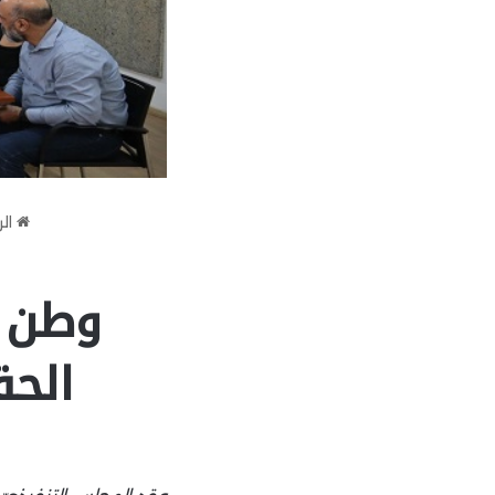
الر
وطن ا
الحق