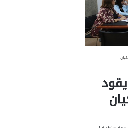
كيان
يقود
يان