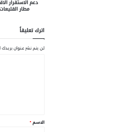
دعم الاستقرار الا
مطار القليعات
اترك تعليقاً
لن يتم نشر عنوان بريدك ال
ا
ل
ت
ع
ل
ي
ق
*
الاسم
*