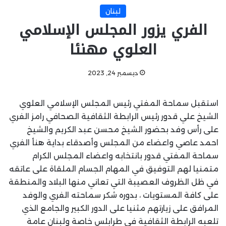
لبنان
الفري يزور المجلس الإسلامي
العلوي مهنئا
ديسمبر 24, 2023
استقبل سماحة المفتي رئيس المجلس الإسلامي العلوي
الشيخ علي قدور رئيس الرابطة الثقافية الصحافي رامز الفري
على رأس وفد بحضور الشيخ محسن عبد الكريم والشيخ
احمد عاصي واعضاء من المجلس وأصدقاء بداية هنأ الفري
سماحة المفتي قدور بانتخابه واعضاء المجلس الكرام
متمنيا لهم التوفيق في المهام الجسام الملقاة على عاتقه
في ظل الظروف العصيبة التي تعاني منها البلاد والمنطقة
على كافة المستويات ، بدوره شكر سماحته الفري والوفد
المرافق على زيارتهم مثنيا على الدور الكبير والجامع الذي
تلعبه الرابطة الثقافية في طرابلس خاصة ولبنان عامة