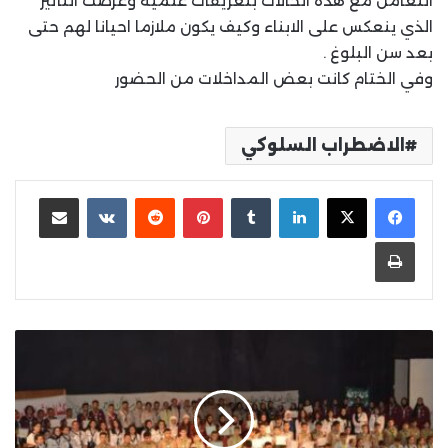
التعامل مع هذه الحالات بتعريفات علمية وعرضت التأثير
الذي ينعكس على الابناء وكيف يكون ملازما احيانا لهم حتى
بعد سن البلوغ .
وفي الختام كانت بعض المداخلات من الحضور
الاضطراب السلوكي
لينكدإن
بينتيريست
مشاركة عبر البريد
طباعة