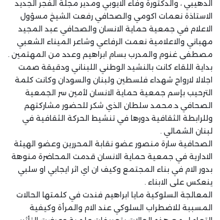
الدهيبي ، والدكتورة وفاء الايوبي ومدير مجلة الفجر الجديد
الاستاذة نعمات اكومي والصحافي رفعت الشيخ مسؤول
الاعلام في جمعية حماية الانسان والصحافي عبد المجيد
مهباني والاعلامية نعمت الرفاعي وشاعر الميناء الشعبي
مصطفى غنوم والمدرب بسام ابراهيم وعدد من المهتمين .
بداية اللقاء كانت بالنشيد الوطني اللبناني ودقيقة صمت
اجلالا لارواح شهداء فلسطين ولبنان والسودان وكانت كلمة
الترحيب بإسم جمعية حماية الانسان لأمين سر الجمعية
الصحافي د.محمد سلطان الذي شكر للحضور مشاركتهم
وللرابطة الثقافية دورها في تنشيط الحركة الثقافية في
لبنان الشمالي .
الصحافية سارة منصور عضو نقابة المحررين وعضو الهيئة
الادارية في جمعية حماية الانسان قدمت المحاضرة منوهة
بدور الام في بناء المجتمع وكيف ان اي اثر ايجابي او سلبي
ينعكس على الابناء .
المعالجة السلوكية مايا ابراهيم فندت في كلمتها الحالات
المسببة للاضطراب السلوكي عند الام والمرأة وكيفية