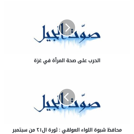
الحرب على صحة المرأة في غزة
محافظ شبوة اللواء العولقي : ثورة ال٢١ من سبتمبر