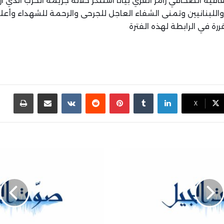
افية الصحافي رامز الفري بيانا استنكر خلاله جريمة الحرب الذي ارت
اللبنانيين وتمنى الشفاء العاجل للجرحى والرحمة للشهداء وأعل
رة في الرابطة لهذه الفترة
لينكدإن
بينتيريست
مشاركة عبر البريد
طباع
X