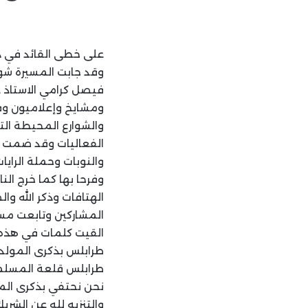
على خطى القائد في ذك
وقد جابت المسيرة شوا
فيصل كرامي الاستاذ ع
ومشايخ وإعلاميون وفع
والشوارع المحيطة الت
الفعاليات وقد ضمت ال
والنوبات وحملة الرايا
وفرحا بها كما خرج ال
الهتافات وذكر الله وا
المشاركين وتابعت مسير
القيت كلمات في هذه 
طرابلس بذكرى المولد ا
طرابلس قلعة المسلمين
نحن نحتفي بذكرى المول
والتنزيه لله عن الشري