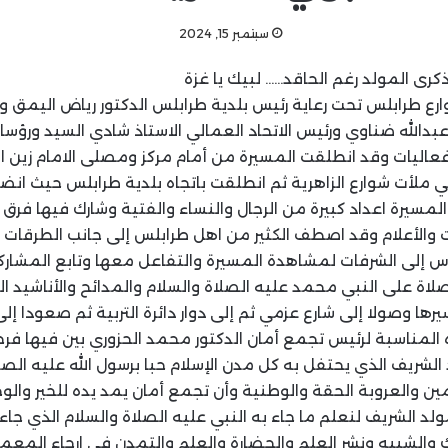
سبتمبر 15, 2024
رى المولد رغم الحاقد…… لبيك يا غزة
رع طرابلس تحت رعاية رئيس بلدية طرابلس الدكتور رياض اليمق و
بدالله ضناوي ورئيس الاتحاد العمالي الاستاذ شادي السيد ورؤسا
اليات وقد انطلقت المسيرة من أمام مركز ومصلى الامام زين الع
ي ملأت شوارع الزاهرية ثم انطلقت باتجاه بلدية طرابلس حيث انض
مسيرة اعداد كبيرة من الرجال والنساء والفتية وشارك فيها فرق ا
ت والأعلام وقد اصطف الكثير من اهل طرابلس إلى جانب الطرقات ت
ناس إلى الشرفات لمشاهدة المسيرة والتفاعل معها وتابع المشار
لصلاة على النبي محمد عليه الصلاة والسلام والمدائح والأناشيد 
ها وصولا إلى شارع عزمي ثم إلى دوار دائرة التربية ثم صعودا إل
المناسبة لرئيس تجمع أمان الدكتور محمد الحزوري بين فيها ف
لشريف الذي يحتفل به كل مدن الإسلام حبا برسول الله عليه الصل
 والعروبة الحقة والوطنية وأن تجمع أمان يمد يده للخير والو
د الشريف لنعلم ما جاء به النبي عليه الصلاة والسلام الذي جاء
ك والشبيه ونشر العلم والحضارة والعلم والتمدن في ارجاء المعمو