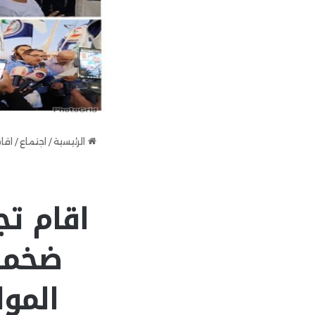
الرئيسية
/
اجتماع
/
اقا
اقام تج
ضخمة 
المول