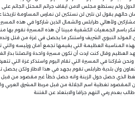
 الدول ولم يستطع مجلس الامن ايقاف جرائم المحتل الجاثم على ا
ان حالهم يقول لن نلين لن نستكين لن نمارس المساومة تاريخنا
مشاركين ولأهالي طرابلس والشمال الذين شاركوا في هذه المسيرة 
شكر باسم الجمعيات الكشفية مبينا أن هذه المسيرة نقوم بها م
ى المولد النبوي الشريف واستنكر ما يحصل في غزة من قتل وتدمي
هذه المناسبة العظيمة التي يقيمها تجمع أمان ورئيسه والتي ت
 العظيم وقال كنت اردت أن تكون مسيرة واحدة واتصلنا بدار الفت
حن شاركنا في المسيرة التي تقام اليوم واستذكر غزة التي تتعرض 
اون وان بلدية طرابلس تقوم بجهد في هذا الاطار ولكن يحصل ت
غط الذي حصل حول الزينة وانه حصل خطأ غير مقصود من قبل 
المقصود تغطية اسم الجلالة من قبل مربط المشرق العربي وان
طالب بعدم رمي التهم جزافا والابتعاد عن الفتنة