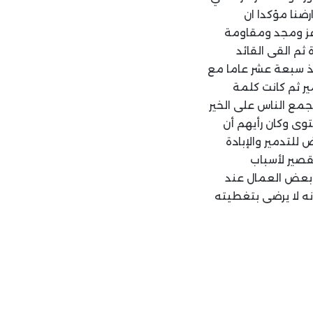
رضنا مؤكدا ان
 عز ومجد ومقاومة
ثم القى القائد
نذ سبعة عشر عاما مع
ر ثم كانت كلمة
جمع الناس على الخير
وى وكان رأيهم أن
للتدمير والإبادة
قصير لأسباب
بعض العمال عند
ه لا يرضى بتغطيته