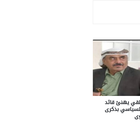
ة
لقي يهنئ قائد
السياسي بذكرى
وي