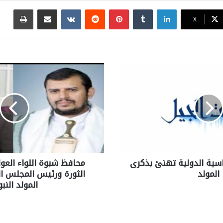
لينكدإن
بينتيريست
مشاركة عبر البريد
طباع
X
ماسية الدولية تهنئ بذكرى
محافظ شبوة اللواء العو
المولد
الثورة ورئيس المجلس 
المولد النب