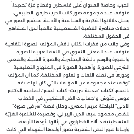
الحرب، وخاصة العدوان على فلسطين وقطاع غزة تحديدا،
فتوقف عند مجموعة صور كانت الحرب ظرفها الطبيعي،
وحلل دلالاتها الفكرية والسياسية والأدبية، وحضور الصور في
حملات مناصرة القضية الفلسطينية عالمياً لدى المشاهير
في الحقول المختلفة.
وفي جانب من فقرات الكتاب ناقش المؤلف الصورة الثقافية
فتوقف عند المعنى اللغوي في اللغة العربية للصورة،
والصورة والرسم باللغة الإنجليزية، والصورة الفنية، والمعنى
الشرعي للصورة، وأهمية الصورة في المنهاج التعليمية
ودورها في تعلم اللغات والعلوم المختلفة. كما أن المؤلف
توقف عند مجموعة من المؤلفات التي كان لها علاقة
بالصور، ككتاب “مدينة بير زيت- كتاب الصور”، لصاحبه الدكتور
موسى علّوش، و”جماليات الفن التشكيلي في الخطاب
الأدبي” للباحثة مريم المصري، وحلل قصة “سر في صورة”
للقاص محمود سيف الدين الإيراني، وقصيدة للشاعرة الغزيّة
الفلسطينية د. آلاء القطراوي في رثائها لأودها الأربعة،
وارتباط صور النص الشعرية بصور أولادها الشهداء التي كانت