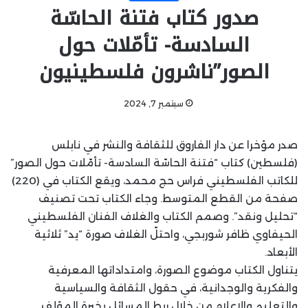
صدور كتاب فتنة الحاسّة
السادسة- تأمّلات حول
الصور”ناشرون فلسطينيون
سبتمبر 7, 2024
صدر مؤخرا عن دار الفاروق للثقافة والنشر في نابلس
(فلسطين) كتاب “فتنة الحاسّة السادسة- تأمّلات حول الصور”
للكاتب الفلسطيني فراس حج محمد، ويقع الكتاب في (220)
صفحة من القطع المتوسط. وجاء الكتاب تحت تصنيف
“تحليل ونقد”. وصمم الكتاب والغلاف الفنان الفلسطيني
الحيفاوي ظافر شوربجي، واحتلّ الغلاف صورة “يد” ثلاثية
الأبعاد.
يتناول الكتاب موضوع الصورة، وامتداداتها المعرفية
والفكرية والوجدانية، في حقول الثقافة والسياسية
والتعليم والإعلام من خلال ربط المسائل بخبرة المؤلف