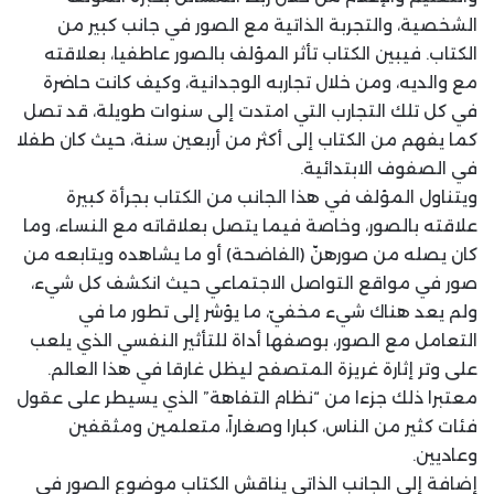
الشخصية، والتجربة الذاتية مع الصور في جانب كبير من
الكتاب. فيبين الكتاب تأثر المؤلف بالصور عاطفيا، بعلاقته
مع والديه، ومن خلال تجاربه الوجدانية، وكيف كانت حاضرة
في كل تلك التجارب التي امتدت إلى سنوات طويلة، قد تصل
كما يفهم من الكتاب إلى أكثر من أربعين سنة، حيث كان طفلا
في الصفوف الابتدائية.
ويتناول المؤلف في هذا الجانب من الكتاب بجرأة كبيرة
علاقته بالصور، وخاصة فيما يتصل بعلاقاته مع النساء، وما
كان يصله من صورهنّ (الفاضحة) أو ما يشاهده ويتابعه من
صور في مواقع التواصل الاجتماعي حيث انكشف كل شيء،
ولم يعد هناك شيء مخفيّ، ما يؤشر إلى تطور ما في
التعامل مع الصور، بوصفها أداة للتأثير النفسي الذي يلعب
على وتر إثارة غريزة المتصفح ليظل غارقا في هذا العالم.
معتبرا ذلك جزءا من “نظام التفاهة” الذي يسيطر على عقول
فئات كثير من الناس، كبارا وصغاراً، متعلمين ومثقفين
وعاديين.
إضافة إلى الجانب الذاتي يناقش الكتاب موضوع الصور في