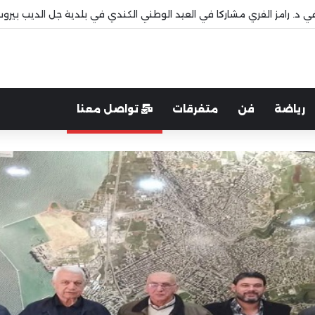
افي د. رامز الفري مشاركا في العيد الوطني الكندي في بلدية جل الديب بيرو
رياضة
فن
متفرقات
تواصل معنا