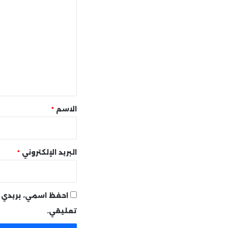
ل
ت
ع
ل
ي
ق
*
الاسم
*
البريد الإلكتروني
*
احفظ اسمي، بريدي ا
تعليقي.