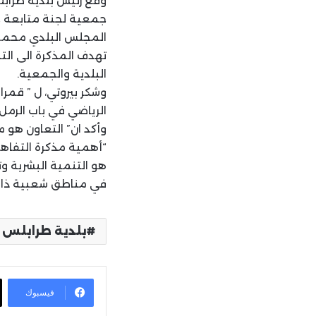
وقع رئيس بلدية طراب
جمعية لجنة متابعة ح
المجلس البلدي محمد 
تهدف المذكرة الى التن
البلدية والجمعية.
وشكر بيروتي، ل ” قمر
الرياضي في باب الرمل
وأكد ان” التعاون هو م
“أهمية مذكرة التفاهم 
هو التنمية البشرية و
في مناطق شعبية ذات 
بلدية طرابلس
فيسبوك