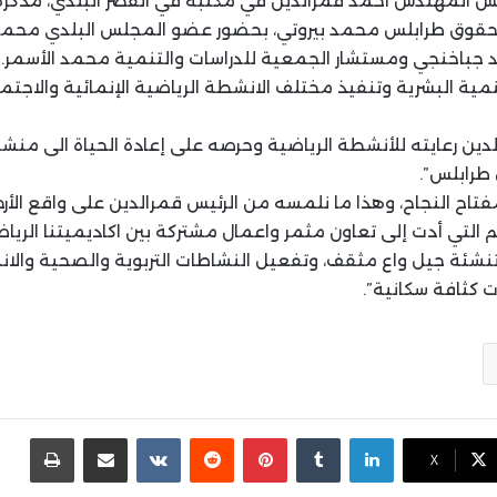
لس المهندس احمد قمرالدين في مكتبه في القصر البلدي، مذكر
قوق طرابلس محمد بيروتي، بحضور عضو المجلس البلدي محمد تا
جباخنجي ومستشار الجمعية للدراسات والتنمية محمد الأسمر.
مية البشرية وتنفيذ مختلف الانشطة الرياضية الإنمائية والاجتم
الدين رعايته للأنشطة الرياضية وحرصه على إعادة الحياة الى من
 طرابلس”.
فتاح النجاح، وهذا ما نلمسه من الرئيس قمرالدين على واقع الأرض
التي أدت إلى تعاون مثمر واعمال مشتركة بين اكاديميتنا الرياض
تنشئة جيل واع مثقف، وتفعيل النشاطات التربوية والصحية والانس
كثافة سكانية”.
لينكدإن
بينتيريست
مشاركة عبر البريد
طباع
X