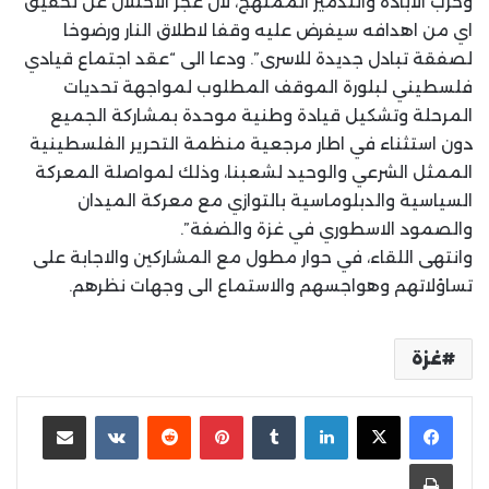
وحرب الابادة والتدمير الممنهج، لان عجز الاحتلال عن تحقيق
اي من اهدافه سيفرض عليه وقفا لاطلاق النار ورضوخا
لصفقة تبادل جديدة للاسرى”. ودعا الى “عقد اجتماع قيادي
فلسطيني لبلورة الموقف المطلوب لمواجهة تحديات
المرحلة وتشكيل قيادة وطنية موحدة بمشاركة الجميع
دون استثناء في اطار مرجعية منظمة التحرير الفلسطينية
الممثل الشرعي والوحيد لشعبنا، وذلك لمواصلة المعركة
السياسية والدبلوماسية بالتوازي مع معركة الميدان
والصمود الاسطوري في غزة والضفة”.
وانتهى اللقاء، في حوار مطول مع المشاركين والاجابة على
تساؤلاتهم وهواجسهم والاستماع الى وجهات نظرهم.
غزة
لينكدإن
بينتيريست
مشاركة عبر البريد
طباعة