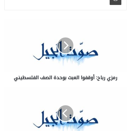
رمزي رباح: أوقفوا العبث بوحدة الصف الفلسطيني