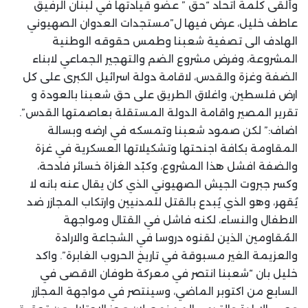
وألقى كلمة اتحاد “حق ” عضو قيادتها في لبنان الرفيق
عاطف خليل، عرض فيها ل”مستجدات العدوان الصهيوني
الهادف الى تصفية شعبنا وطمس حقوقه الوطنية
المشروعة، وفرض مشروع الضم والتهجير الجماعي لابناء
الضفة وغزة والقدس، لاقامة دولة اسرائيل الكبرى على كل
ارض فلسطين، واغلاق الطريق على حق شعبنا بالعودة و
تقرير المصير واقامة الدولة المستقلة بعاصمتها القدس”.
اضاف:” لكن صمود شعبنا وتمسكه في ارضه وبسالة
المقاومة بكافة اجنحتها وتشكيلاتها العسكرية في غزة
والضفة افشل هذا المشروع، وكبّد الغزاة خسائر فادحة،
وكسر جبروت الجيش الصهيوني الذي كان يقال عنه بانه لا
يُقهر، وهو الذي يُبدع بالقتل للمدنيين وارتكاب المجازر ضد
الاطفال والنساء، لكنه فاشل في القتال ومواجهة
المُقاومين الذين لقنوه دروسا في الشجاعة والارادة
والعزيمة الغير مسبوقة في تاريخ الحروب الغابرة”. واكد
خليل بان “شعبنا انتصر في معركة طوفان الاقصى في
السابع من اكتوبر الماضي، وسينتصر في مواجهة المجازر