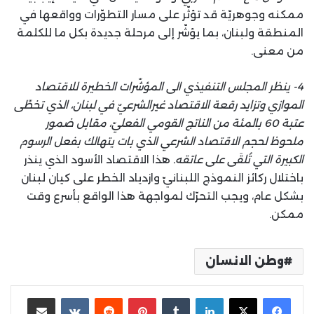
ممكنه وجوهريّة قد تؤثّر على مسار التطوّرات وواقعها في
المنطقة ولبنان، بما يؤشّر إلى مرحلة جديدة بكل ما للكلمة
من معنى.
4- ينظر المجلس التنفيذي الى المؤشّرات الخطيرة للاقتصاد
الموازي وتزايد رقعة الاقتصاد غيرالشرعيّ في لبنان، الذي تخطّى
عتبة 60 بالمئة من الناتج القومي الفعليّ، مقابل ضمور
ملحوظ لحجم الاقتصاد الشرعي الذي بات يتهالك بفعل الرسوم
الكبيرة التي تُلقَى على عاتقه.
هذا الاقتصاد الأسود الذي ينذر
باختلال ركائز النموذج اللبنانيّ وازدياد الخطر على كيان لبنان
بشكل عام، ويجب التحرّك لمواجهة هذا الواقع بأسرع وقت
ممكن.
وطن الانسان
لينكدإن
بينتيريست
مشاركة عبر البريد