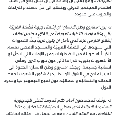
للقرار1701،
وهو يعني أن إضافةً الى أن لبنان يقع في صلب
اهتمام المجتمع الدولي ويتطلّع الى حلّ مستدام للنزاعات
والحروب على حدوده.
2- يرى “مشروع وطن الانسان” أن إشعال جبهة الضّفة الغربيّة
يأتي وكأنه ارضاء للتطرف، تعويضاً عن اتفاق محتمل لوقف
إطلاق النار في غزة، الذي نأمل ان يكون قريباً جداً.
التطورات
التي نشهدها في الضفّة الغربيّة والمسجد الاقصى نفسه،
تنذر بأيام طويلة من الاضطرابات ومن الأزمات التي لا حلّ لها
الاّ بتسويات بنيوية نادراً ما تأتي دون حروب كبرى ومآس
انسانية جسيمة. ويجدّد “مشروع وطن الانسان” الدعوة الى
تعزيز نماذج في الشرق الأوسط لإدارة شؤون الشعوب تحفظ
العدالة والانسانيّة والفعاليّة، دون تغيير الديموغرافيا وحدود
الدول.
3- توقّف المجتمعون أمام كلام المرشد الأعلى للجمهورية
الاسلامية الايرانية الذي يعطي فيه إشارة الانطلاق مجدّداً
للتفاوض مع العالم الغربيّ.
وهو ما يحمل في طيّاته إيجابيّات