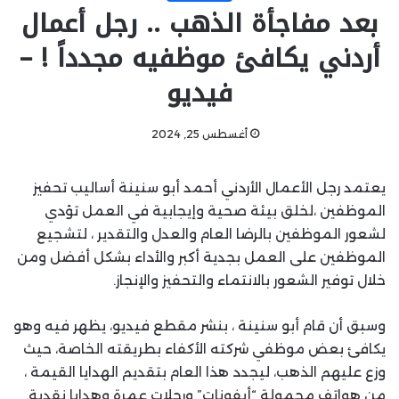
بعد مفاجأة الذهب .. رجل أعمال
أردني يكافئ موظفيه مجدداً ! –
فيديو
أغسطس 25, 2024
يعتمد رجل الأعمال الأردني أحمد أبو سنينة أساليب تحفيز
الموظفين ،لخلق بيئة صحية وإيجابية في العمل تؤدي
لشعور الموظفين بالرضا العام والعدل والتقدير ، لتشجيع
الموظفين على العمل بجدية أكبر والأداء بشكل أفضل ومن
خلال توفير الشعور بالانتماء والتحفيز والإنجاز.
وسبق أن قام أبو سنينة ، بنشر مقطع فيديو، يظهر فيه وهو
يكافئ بعض موظفي شركته الأكفاء بطريقته الخاصة، حيث
وزع عليهم الذهب، ليجدد هذا العام بتقديم الهدايا القيمة ،
من هواتف محمولة “أيفونات” ورحلات عمرة وهدايا نقدية.