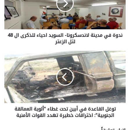
ندوة في مدينة لاندسكرونا- السويد احياء للذكرى ال 48
لتل الزعتر
توغل القاعدة في أبين تحت غطاء "ألوية العمالقة
الجنوبية": اختراقات خطيرة تهدد القوات الأمنية