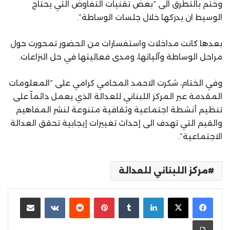
وختم بالتطرق الى “بعض تقنيات التفاوض التي يحتاج
الوسيط ان يدركها خلال جلسات الوساطة”.
بعدها كانت مداخلات واستفسارات من الحضور تمحورت حول
مراحل الوساطة وآلياتها، ومدى فعاليتها في حل النزاعات.
وفي الختام، شكرت الاحمد المحامي كرامي على “المعلومات
المقدمة عبر المركز اللبناني للعدالة الذي يعمل دائماً على
تنظيم أنشطة اجتماعية وثقافية متنوعة لنشر المفاهيم
والقيم التي تهدف الى إحداث تغييرات إيجابية تحقق العدالة
الاجتماعية”.
مركز اللبناني للعدالة
لينكدإن
بينتيريست
مشاركة عبر البريد
طباعة