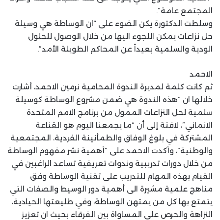
المجتمع عامة”.
وسلطت الدكتورة يكن الضوء على “ان الوساطة هي وسيلة
حل نزاعات يمكن اللجوء اليها من خلال الوصول للحلول
الودية والسلمية بعيداً عن المحاكم الطويلة الأمد”.
الاحمد
ثم كانت كلمة لمديرة الندوة المحامية نرمين الاحمد، أشارت
خلالها ان “هذه الندوة هي ضمن مشروع الوساطة كوسيلة
سلمية لحل النزاعات الممول من برنامج الامم المتحدة
الانمائي”، لافتة إلى أن “ما يجمعنا اليوم هو القناعة
المشتركة في بلوغ الوفاق والطمأنينة الفردية، المجتمعية
والوطنية”، وأكدت الاحمد على “أهمية نشر مفهوم الوساطة
من خلال دورات تدريبية وندوات تعريفية تساعد الراغبين في
القيام بهذه المهام للتدريب على تقنية الوساطة وفق
مناهج علمية مشيرة الى أهمية دور الوسيط والصفات التي
يتمتع بها كل من يمتهن الوساطة، وفي طليعتها الحيادية،
النزاهة والحرص على المساواة بين الفرقاء بحيث ان تعزيز