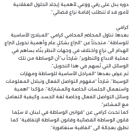
دوره يدل على رقي ووعي لأهمية إيجاد الحلول العقلانية
لأمور قد لا تتطلب إقامة نزاع قضائي”.
كرامي
بعدها، تناول المحاضر المحامي كرامي “المبادئ الأساسية
للوساطة”، متحدثاً عن “النزاع بشكلٍ عام وأهمية تحويل النزاع
الهدام الى نزاعٍ واختلاف في وجهات النظر بنّاء يساهم في
عملية الابداع والتطوير”، شارحاً ب”أن الوساطة من تلك
الوسائل التي تُسهم في هذا التحويل”.
ثم عرض بعدها “المراحل الأساسية للوساطة ومهارات
الوسيط”، شارحاً “مفهوم التواصل الفعال وتبادل المعلومات
واستعمال الجلسات الخاصة والمشتركة”، مؤكدا “اهمية
وسائل التواصل الفعال وخاصة لغة الجسد، وكيفية التعامل
مع المشاعر”.
كما تحدث كرامي عن “قوانين الوساطة في لبنان، لا سيّما
قانون الوساطة القضائية وقانون الوساطة الإتفاقية” كما
تطرق بعجالة الى “اتفاقية سنغافورة”.