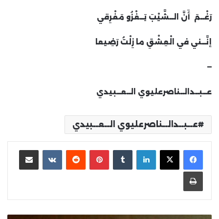
رَغْــمَ أَنَّ الــشَّيْبَ يَــغْزُو مَفْرِقي
إنَّــني في الْعِشْقِ ما زِلْتُ رَضِيعا
—
عــبــدالــناصرعليوي الــعــبيدي
عــبــدالــناصرعليوي الــعــبيدي
لينكدإن
بينتيريست
مشاركة عبر البريد
طباعة