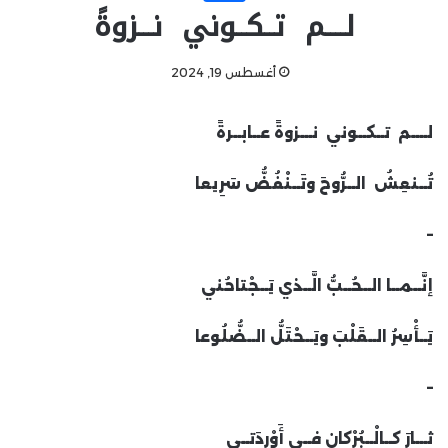
لــــم تــكــوني نـــزوةً
أغسطس 19, 2024
لــــم تــكــوني نـــزوةً عــابــرةً
تُــنعِشُ الــرُّوحَ وتَــنْفُضُّ سَرِيعا
–
إنَّــمــا الــحُــبُّ الَّــذي يَــجْتاحُني
يَــأْسِرُ الــقَلْبَ ويَــحْتَلُّ الــضُّلُوعا
–
ثـــارَ كــالْــبُرْكانِ فــي أَوْرِدَتــي