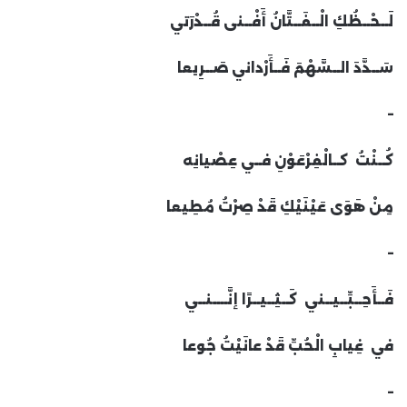
لَــحْــظُكِ الْــفَــتَّانُ أَفْــنى قُــدْرَتي
سَــدَّدَ الــسَّهْمَ فَــأَرْداني صَــرِيعا
–
كُــنْتُ كــالْفِرْعَوْنِ فــي عِصْيانِه
مِنْ هَوَى عَيْنَيْكِ قَدْ صِرْتُ مُطِيعا
–
فَــأَحِــبِّــيــني كَــثِــيــرًا إنَّــــنــي
في غِيابِ الْحُبِّ قَدْ عانَيْتُ جُوعا
–