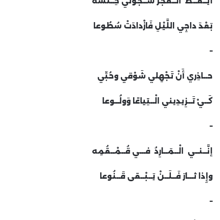
أَيْــقَــظَ الْــفَجْرُ شُــجُوني خِــلْسَةً
بَعْدَ داجِي اللَّيْلِ فَازْدادَتْ سُطُوعا
–
حــاذِري أَنْ تَجْهِلي شَوْقي وحُبِّي
كَــيْ تَــزِيدِيني الْــتِياعًا وَولُــوعا
–
إنَّــنــي الْــمَــارِدُ فـــي قُــمْــقُمِه
وإِذا ثـــارَ فَــلَــنْ يَــبْــقى قَــنُوعا
–