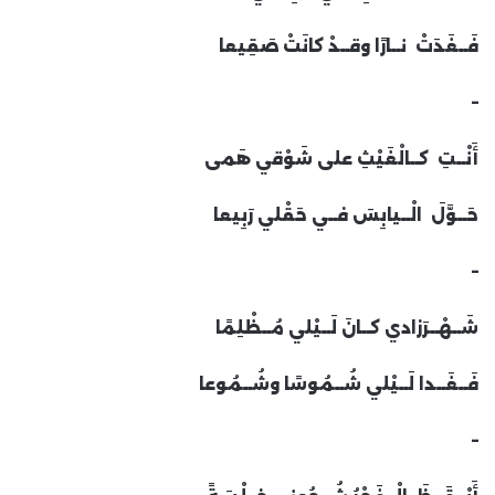
فَــغَدَتْ نــارًا وقــدْ كانَتْ صَقِيعا
–
أَنْــتِ كــالْغَيْثِ على شَوْقي هَمى
حَــوَّلَ الْــيابِسَ فــي حَقْلي رَبِيعا
–
شَــهْــرَزادي كــانَ لَــيْلي مُــظْلِمًا
فَــغَــدا لَــيْلي شُــمُوسًا وشُــمُوعا
–