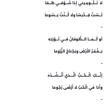
لا تَــلُــومِيني إذا شَــوْقــي طَــغا
لَــسْتُ قِــدِّيسًا ولا كُــنْتُ يَــسُوعا
–
أو كَــمــا الــطُّوفانُ فــي ثَــوْرَتِه
يَــغْمُرُ الأَرْضَ ويَجْتاحُ الزُّرُوعا
–
إنَّـــكِ الْــحُــبُّ الَّـــذي أَنْــشُــدُه
وأَنا في الْحُبِّ لا أَرْضَى رُجُوعا
–