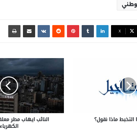
لوطني
لينكدإن
بينتيريست
مشاركة عبر البريد
طباع
X
التخبط ماذا نقول؟
النائب ايهاب مطر معلق
الكهرباء