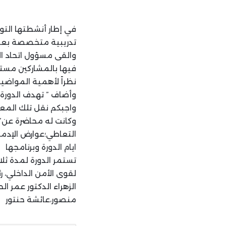
في إطار أنشطتها التو
تدريبية متخصصة بعنوا
والقى مسؤول اتحاد ا
فيها بالمشاركين مستعر
نظراً لأهمية المواضي
وأضاف ” تهدف الدورة 
واجبكم نقل تلك المعا
وكانت له محاضرة عن”ت
التعاطي؛عوارض الإدما
ايام الدورة وبرنامجها
تستمر الدورة لمدة ثل
لقوى الأمن الداخلي،
الزهراء الدكتور عمر 
منصور،عائشة حنتور