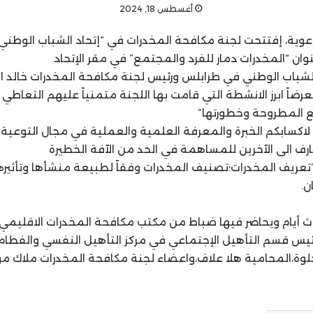
أغسطس 18, 2024
عوية، إفتتحت لجنة مكافحة المخدرات في “إتحاد الشباب الوطني
ن “المخدرات دمار للفرد والمجتمع” في مقر الإتحاد
لشباب الوطني في طرابلس ورئيس لجنة مكافحة المخدرات خالد 
ضاً ابرز الانشطة التي قامت بها اللجنة متمنياً عليهم التعاطي
ع المطروحة وخطورتها”
لاكسابكم الخبرة والمعرفة العلمية والعملية في مجال التوعية
رف الى الآخرين للمساهمة في الحد من الآفة الخطيرة
عريف المخدرات؛تصنيف المخدرات وفقاً لطبيعة منشأها وتأثيرها
ن.
اث أيام ويحاضر فيها ضباط من مكتب مكافحة المخدرات الاقليمي 
 رئيس قسم التأهيل الإجتماعي في مركز التأهيل النفسي والفط
الحلوة،المحامية هلا علاف،واعضاء لجنة مكافحة المخدرات ملاك م