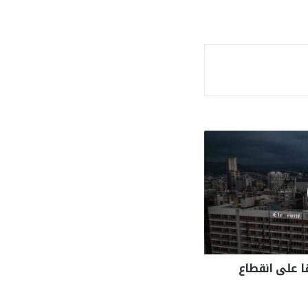
ة
ا على انقطاع