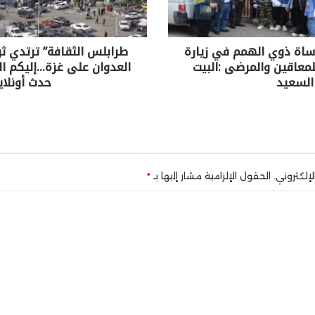
ساة ذوي الهمم في زيارة
طرابلس الثقافة” ترتدي ثو
لمعاقين والمرضى :البيت
العدوان على غزة…إليكم ال
السعيد
حدث أونلاي
إلكتروني.
الحقول الإلزامية مشار إليها بـ
*