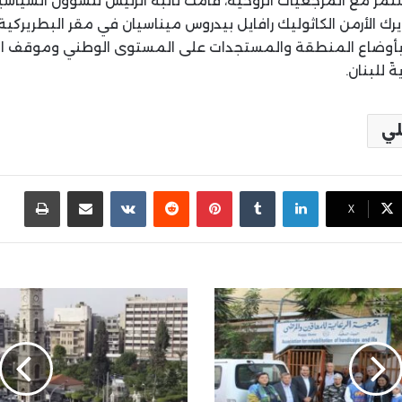
تمر مع المرجعيات الروحية، قامت نائبة الرئيس للشؤون السياسي
ريرك الأرمن الكاثوليك رافايل بيدروس ميناسيان في مقر البطريركي
بأوضاع المنطقة والمستجدات على المستوى الوطني وموقف التي
 للبنان.
لي
لينكدإن
بينتيريست
مشاركة عبر البريد
طباع
X