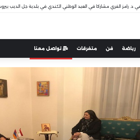
افي د. رامز الفري مشاركا في العيد الوطني الكندي في بلدية جل الديب بيرو
رياضة
فن
متفرقات
تواصل معنا