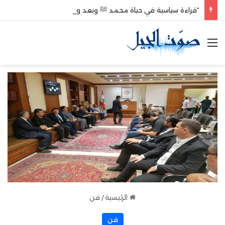
“قراءة سياسية في حياة محمد ﷺ وبعد وفاته”
القائمة
الرئيسية
/
فن
فن