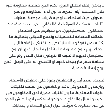
لا يمكن إلغاء انطباع الفرق الكبير الذي حققته مقاومة غزة
خلال الخمسة أيام الأخيرة، ما بين أداء المقاومة ووضع
العدوان، حيث استطاعت توجيه ضربات موجعة لعشرات
الآليات العسكرية الإسرائيلية. فالتفاني الذي يبديه ويضمره
المقاتلون الفلسطينيون، مع قدراتهم على استخدام
القذائف المضادة للتحصينات وتدمير المباني بفعالية، ما
يكشف عن تفوقهم الاستراتيجي والتكتيكي، إضافة الى
اندفاعاتهم بروح معنوية عالية أقل ما يقال فيها ان روح
الاستبسال لديهم لا تعرف الا طريقين: قتال العدو ولو على
مسافة صفر متر بهدف دَحرِه، او التصدي له حتى الرمق الأخير
بروحٍ إيمانية مميزة .
فبينما تمتد أيادي المقاتلين بقوة على مقابض الأسلحة،
ويترصدون العدو بكل دقة، ويكشفون عن ضعف تكتيكات
القوات المعتدية، ما يبرز تقنيات مميزة لدى المقاومين في
الحرب والقتال والدفاع والمواجهة، يعكس انهيار جيش العدو
في غزة معلومات موثقة حول ارتفاع الخسائر والإصابات،