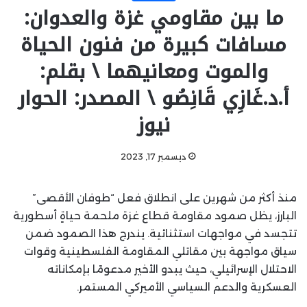
ما بين مقاومي غزة والعدوان:
مسافات كبيرة من فنون الحياة
والموت ومعانيهما \ بقلم:
أ.د.غَازِي قَانِصُو \ المصدر: الحوار
نيوز
ديسمبر 17, 2023
منذ أكثر من شهرين على انطلاق فعل “طوفان الأقصى”
البارز، يظل صمود مقاومة قطاع غزة ملحمة حياةٍ أسطورية
تتجسد في مواجهات استثنائية. يندرج هذا الصمود ضمن
سياق مواجهة بين مقاتلي المقاومة الفلسطينية وقوات
الاحتلال الإسرائيلي، حيث يبدو الأخير مدعومًا بإمكاناته
العسكرية والدعم السياسي الأميركي المستمر.