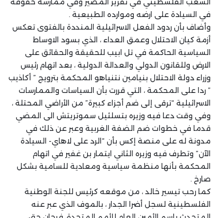
الشعب الفلسطيني في تقرير المصير وفي ممارسة حقوقه
في السيادة على ارضه وموارده الطبيعية .
وأضاف بأن ردود الفعل الاسرائيلية المنددة بالفتوى تعكس
أزمة كيان الاحتلال وعمق العداء ، الذي بسود الاوساط
السياسية الحاكمة في تل ابيب للحقيقة والحقائق على
الارض وللقانون الدولي والعدالة الدولية ، بعد اتهام رئيس
وزراء دولة الاحتلال بنيامين نتنياهو المحكمة بترويج ” أكاذيب
” ردا على المحكمة ، التي قررت بأن السياسات والممارسات
الاسرائيلية “ترقى إلى ضم أجزاء كبيرة” من الأراضي المحتلة ،
وفي وقت دعا فيه وزيره بتسلئيل سموتريتش الى المضي
قدما في خطوات ضم الضفة الغربية وعبر عن ذلك في
مدونة له على منصة إكس بأن “الرد على لاهاي- السيادة
الآن” وتطرف فيه وزيره الثاني ايتمار بن غفير في اتهام
المحكمة بأنها منظمة سياسية ومعادية للسامية بشكل
صارخ .
كما رحب تيسير خالد ، من موقعه كرئيس للجنة الوطنية
الفلسطينية لسجل أضرا الجدار ، بالموف الذي عبر عنه
المتحدث باسم الأمين العام للأمم المتحدة، فرحان حق،