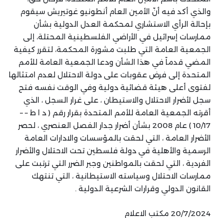
والذي أكد فيه أنّ الأمين العام أنطونيو غوتيريش سيقوم
بإحالة الرأي الاستشاري لمحكمة العدل الدولية بشأن
ممارسات إسرائيل في الأراضي الفلسطينية المحتلة، إلى
الجمعية العامة التي طلبت مشورة المحكمة، لتقرر كيفية
المضي قدماً في هذا الشأن ودعا الجمعية العامة للأمم
المتحدة إلى فرض عقوبات على دولة الاحتلال لعدم امتثالها
لفتوى أعلى هيئة قضائية دولية وفي الوقت نفسه فتح
سجل لأضرار الاحتلال والاستيطان ، على غرار السجل ، الذي
أقرته الجمعية العامة للأمم المتحدة بقرار رقم ( د ا ط – –
10/17 ) عام 2008 بشأن أضرار جدار الفصل العنصري ، لحصر
الأضرار العامة ، التي لحقت بالمؤسسات والادارات العامة
الرسمية والأهلية في دولة فلسطين تحت الاحتلال والأضرار
الفردية ، التي لحقت بالمواطنين وجبر الضرر التي ترتبت على
ممارسات الاحتلال وسياسته الاستيطانية ، التي تنتهك
القانون الدولي وقرارات الشرعية الدولية .
20/7/2024 مكتب الاعلام