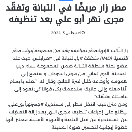
مطر زار مريضًا في التبانة وتفقّد
مجرى نهر أبو علي بعد تنظيفه
أغسطس 3, 2024
‏زار النّائب ⁧‫#إيهاب
مطر‬⁩ بمرافقة وفد من مجموعة إيهاب مطر
للتنمية (IMD) منطقة ⁧‫#باب
التبانة‬⁩ في ⁧‫#طرابلس‬⁩، حيث عاد
عضو لجنة منطقة التبانة ضمن المجموعة بسام ديب
الصحيّة، الذي يُعاني من مرض السرطان، واستمع إلى
همومه وأوجاعه خلال فترة العلاج. وقال له: “تعلم يا بسام
أنّنا معك وإلى جانبك، سندعمك بكلّ قوانا كيّ تعود إلى
عافيتك وقوّتك”.
‏ومن منزل ديب، انتقل مطر إلى مستديرة ⁧‫#جسر
نهر
أبو_علي‬⁩،
ليطّلع على إجراءات تنظيف مجرى النهر بعد إزالة التعدّيات
عن المستديرة من قبل البلدية والأجهزة الأمنية، معتبرًا أنّها
خطوة إيجابية لتحسين صورة المدينة