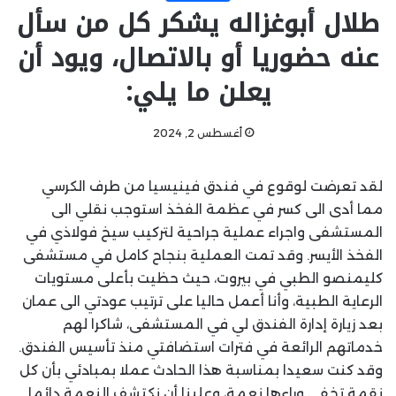
طلال أبوغزاله يشكر كل من سأل
عنه حضوريا أو بالاتصال، ويود أن
يعلن ما يلي:
أغسطس 2, 2024
لقد تعرضت لوقوع في فندق فينيسيا من طرف الكرسي
مما أدى الى كسر في عظمة الفخذ استوجب نقلي الى
المستشفى واجراء عملية جراحية لتركيب سيخ فولاذي في
الفخذ الأيسر. وقد تمت العملية بنجاح كامل في مستشفى
كليمنصو الطبي في بيروت، حيث حظيت بأعلى مستويات
الرعاية الطبية، وأنا أعمل حاليا على ترتيب عودتي الى عمان
بعد زيارة إدارة الفندق لي في المستشفى، شاكرا لهم
خدماتهم الرائعة في فترات استضافتي منذ تأسيس الفندق.
وقد كنت سعيدا بمناسبة هذا الحادث عملا بمبادئي بأن كل
نقمة تخفي وراءها نعمة، وعلينا أن نكتشف النعمة دائما.