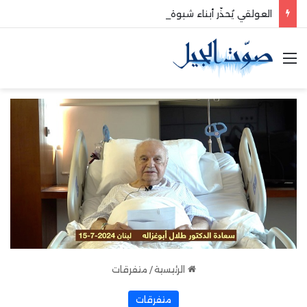
العولقي يُحذّر أبناء شبوة من الانخراط في معسكرات التحشيد للعدو السعودي
القائمة
الرئيسية
/
متفرقات
متفرقات