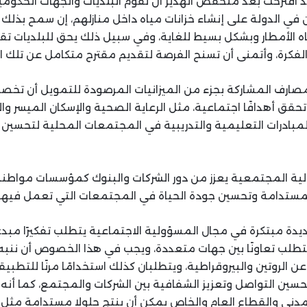
 اقترحت بعد منخفض الهدير أن تقوم البلديات والجهات الحكوم
في الدولة على إنشاء خزانات مياه داخل منازلهم، إن سمح بذلك 
الأمطار وبشكل بسيط للغاية، وفي سبيل ذلك يحق للبلديات تقدي
لفكرة، وأتمنى أن تسنح الفرصة لتقديم مقترح متكامل عن تلك ال
مصارف المشاركة بجزء من الميزانيات المرصودة للتمويل أن تخ
قق أهدافًا اجتماعية، مثل الرعاية الصحية والإسكان الميسر وال
مبادرات التعليمية والتدريبية في المجتمعات المحلية لتحسين
ؤولية المجتمعية يعزز من دور الشركات والبنوك كمؤسسات مواط
مستدامة وتحسين جودة الحياة في المجتمعات التي تعمل فيها 
دة مبتكرة في مجال المسؤولية الاجتماعية يتطلب تفكيرًا مبدعًا،
يتطلب تعاونًا بين جهات متعددة، ويجب في هذا الخصوص أن ننبه إ
ا عن الروتين والبيروقراطية، ويتطلبان كذلك استخدامًا مرنًا للتطبي
سين التواصل وتعزيز الشفافية بين الشركات والمجتمع، كما أنه 
ني والقطاع العام والخاص يمكن أن ينتج حلولا مستدامة مثل ا