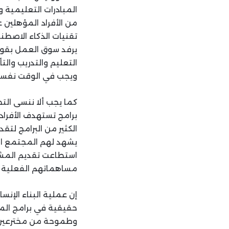
المبادرات التعليمية 
من الأفراد المؤهلين ع
تقنيات الذكاء الاصطنا
يرفد سوق العمل بقوى 
التعليم والتدريب والت
ويجب في الوقت نفسه ال
كما يجب ألا ننسى التج
برامج تستهدف الأفراد
الكثير من البرامج لت
يشهد لهم المجتمع ال
استطاعت تقديم المشو
مساهماتهم الفعلية .
إن عملية البناء الإنس
حقيقية في برامج الم
وطموحة من مخترعين ع