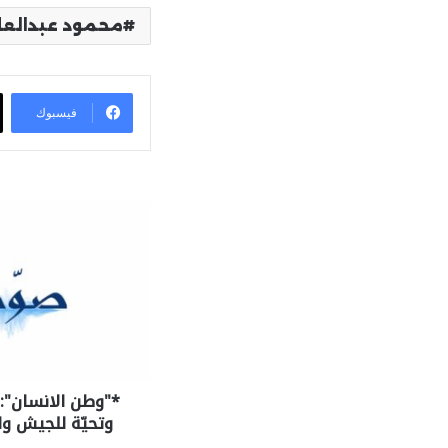
محمود عبدالعال
فيسبوك
*"وطن الانسان":
وتحيّة للجيش ول