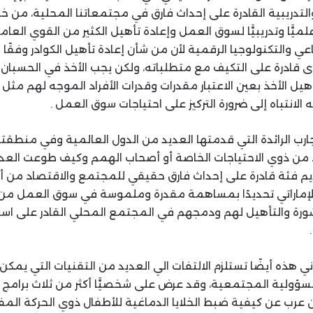
والتدريبية القادرة على إحداث فارق في مجتمعاتنا المحلية، من 
لميًّا وتدريبيًّا لسوق العمل وإعادة تأهيل الكثير من القوي الع
عي والتكنولوجيا الرقمية لأن من شأن إعادة تأهيل الكوادر وفقًا 
قادرة على التكيف مع متطلباته، ولكن يجب الأخذ في الحسبان 
أهيل الأخذ بعين الاعتبار مقدرات وقدرات الأفراد الموجه لهم مثل 
انتباه إلى ضرورة التركيز على احتياجات سوق العمل .
ارب الرائدة التي قدمتها العديد من الدول العالمية وفي منطقتنا
 من ذوي الاحتياجات الخاصة أو أصحاب الهمم وكيف طوعت العدي
قديم فئة قادرة على إحداث فارق حقيقي للمجتمع والاقتصاد من 
إماراتي تحديدًا بمساهمة مقدرة وملموسة في سوق العمل من خ
رة والتأهيل لهم ودمجهم في المجتمع المحلي القادر على است
اني هذه أيضًا تستلزم الالتفات الي العديد من التقنيات التي يمك
سؤولية المجتمعية، وقد عرض على شخصيًّا أكثر من ثلاث برامج
رب عن كيفية ضبط الخلايا الدماغية للأطفال ذوي الحركة المفر