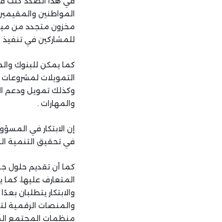
في هذا الصدد كنت قد
المواطنين والمقيمين 
مخزون متجدد من مياه 
للمشاركين في تنفيذ ا
كما يمكن للبنوك وال
التمويلات لمشروعات تح
وكذلك تمويل ودعم ال
والمهارات .
إن الابتكار في المس
في تحقيق التنمية ال
كما أن تقديم حلول جدي
المتعارف عليها، كما 
والابتكار يتطلبان بعدً
والمنصات الرقمية لتح
منظمات المجتمع المد