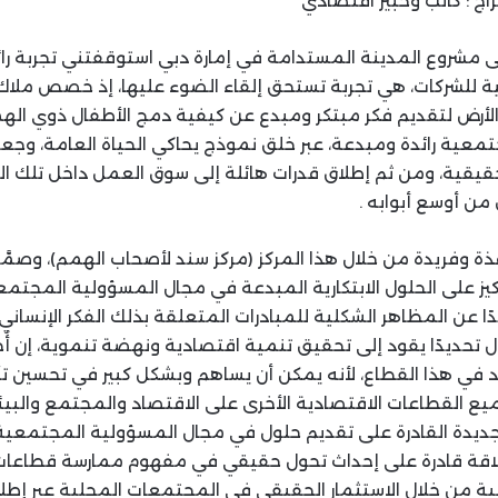
اج : كاتب وخبير اقتصادي
لى مشروع المدينة المستدامة في إمارة دبي استوقفتني تجربة رائد
 للشركات، هي تجربة تستحق إلقاء الضوء عليها، إذ خصص ملاك
رض لتقديم فكر مبتكر ومبدع عن كيفية دمج الأطفال ذوي اله
تمعية رائدة ومبدعة، عبر خلق نموذج يحاكي الحياة العامة، وجعل
قيقية، ومن ثم إطلاق قدرات هائلة إلى سوق العمل داخل تلك الم
ن أوسع أبوابه .
ذة وفريدة من خلال هذا المركز (مركز سند لأصحاب الهمم)، وصمّ
ركيز على الحلول الابتكارية المبدعة في مجال المسؤولية المجتمع
ًا عن المظاهر الشكلية للمبادرات المتعلقة بذلك الفكر الإنساني ا
ال تحديدًا يقود إلى تحقيق تنمية اقتصادية ونهضة تنموية، إن أ
دد في هذا القطاع، لأنه يمكن أن يساهم وبشكل كبير في تحسين ت
يع القطاعات الاقتصادية الأخرى على الاقتصاد والمجتمع والبيئ
لجديدة القادرة على تقديم حلول في مجال المسؤولية المجتمعي
ة خلاقة قادرة على إحداث تحول حقيقي في مفهوم ممارسة قطاعات
عية من خلال الاستثمار الحقيقي في المجتمعات المحلية عبر إ