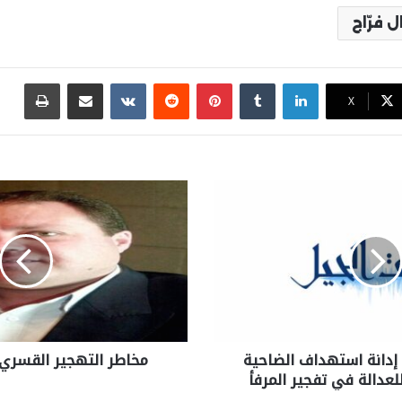
 فرّاج
لينكدإن
بينتيريست
مشاركة عبر البريد
طباع
X
 إدانة استهداف الضاحية
مخاطر التهجير القسري
لعدالة في تفجير المرفأ