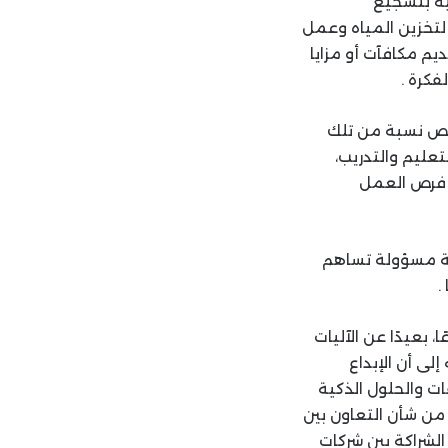
ية بتشجيع
لتخزين المياه وعمل
م مكافآت أو مزايا
فكرة .
صص نسبة من تلك
تعليم والتدريب،
 فرص العمل
نة مسؤولة تساهم
.
 بعيدًا عن الآليات
لى أن الإبداع
قات والحلول الذكية
من شأن التعاون بين
لشراكة بين شركات