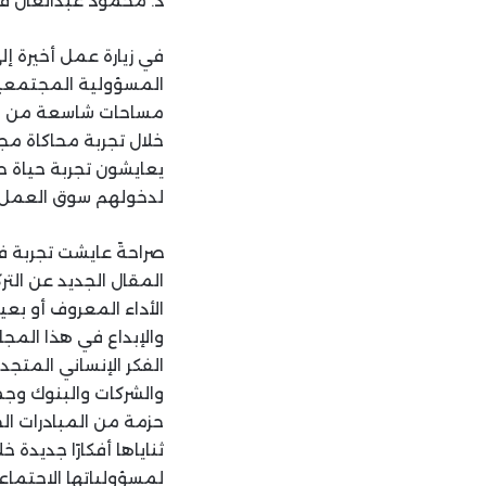
د. محمود عبدالعال فرّ
في زيارة عمل أخيرة إ
المسؤولية المجتمعية
مساحات شاسعة من الأ
خلال تجربة محاكاة مج
يعايشون تجربة حياة ح
لدخولهم سوق العمل م
صراحةً عايشت تجربة ف
المقال الجديد عن الت
الأداء المعروف أو بعيد
والإبداع في هذا المج
الفكر الإنساني المتج
والشركات والبنوك وجم
حزمة من المبادرات ا
ثناياها أفكارًا جديد
لمسؤولياتها الاجتما