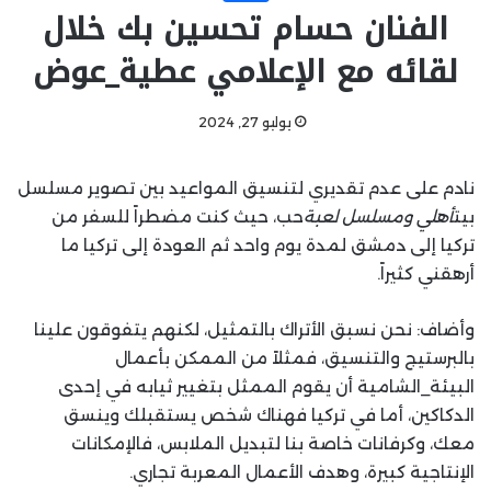
الفنان حسام تحسين بك خلال
لقائه مع الإعلامي عطية_عوض
يوليو 27, 2024
نادم على عدم تقديري لتنسيق المواعيد بين تصوير مسلسل
بيت
أهلي ومسلسل لعبة
حب، حيث كنت مضطراً للسفر من
تركيا إلى دمشق لمدة يوم واحد ثم العودة إلى تركيا ما
أرهقني كثيراً.
وأضاف: نحن نسبق الأتراك بالتمثيل، لكنهم يتفوقون علينا
بالبرستيج والتنسيق، فمثلاً من الممكن بأعمال
البيئة_الشامية أن يقوم الممثل بتغيير ثيابه في إحدى
الدكاكين، أما في تركيا فهناك شخص يستقبلك وينسق
معك، وكرفانات خاصة بنا لتبديل الملابس، فالإمكانات
الإنتاجية كبيرة، وهدف الأعمال المعربة تجاري.