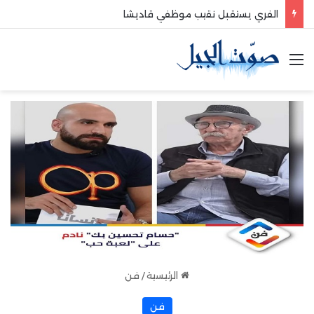
الفري يستقبل نقيب موظفي قاديشا
القائمة
الرئيسية
/
فن
فن