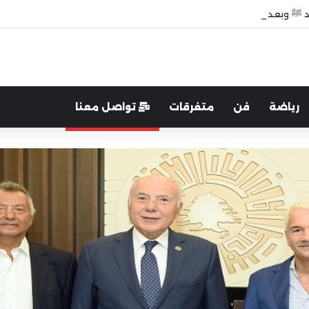
 ﷺ وبعد وفاته”
رياضة
فن
متفرقات
تواصل معنا