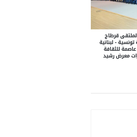
لملتقى قرطاج
ونسية - لبنانية
عاصمة للثقافة
رات معرض رشيد