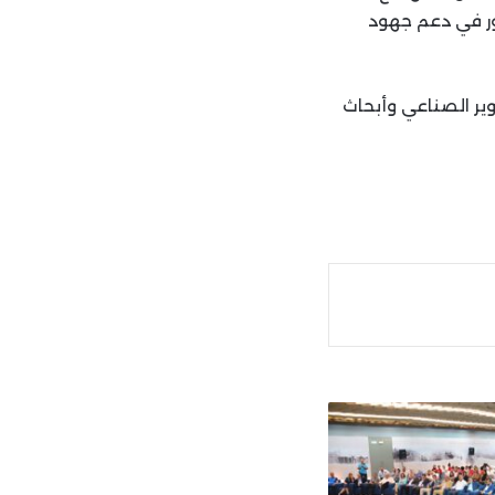
كور في دعم جهود
ير الصناعي وأبحاث
ة