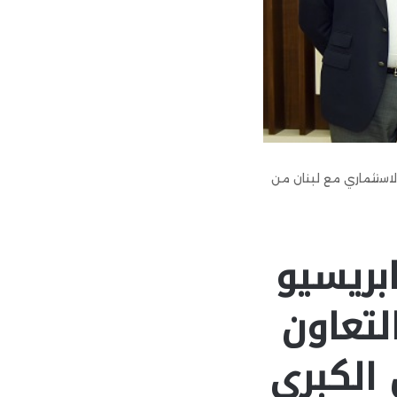
لاستثماري مع لبنان من
بريسيو
لتعاون
 الكبرى