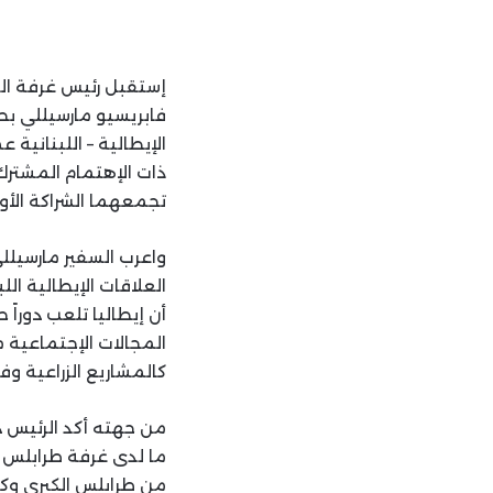
إستقبل رئيس غرفة الت
فابريسيو مارسيللي بح
الإيطالية – اللبناني
ذات الإهتمام المشترك
تجمعهما الشراكة الأو
واعرب السفير مارسيل
العلاقات الإيطالية الل
أن إيطاليا تلعب دوراً 
كالمشاريع الزراعية وفي
من جهته أكد الرئيس دب
ما لدى غرفة طرابلس ا
من طرابلس الكبرى وك