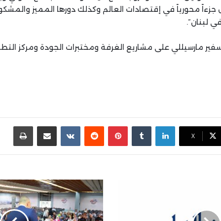
ل جزءاً محورياً في إقتصادات العالم وكذلك دورها المميز والمش
ي لبنان”.
فير مارسيللي على مشاريع الغرفة ومختبرات الجودة ومركز التطو
لينكدإن
بينتيريست
مشاركة عبر البريد
طباع
X