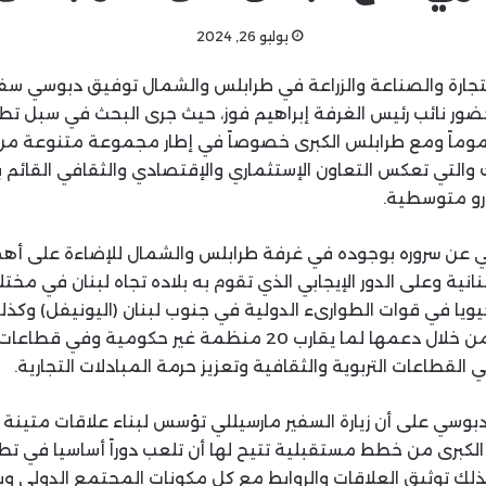
يوليو 26, 2024
جارة والصناعة والزراعة في طرابلس والشمال توفيق دبوسي سفير 
ضور نائب رئيس الغرفة إبراهيم فوز، حيث جرى البحث في سبل تطوي
ة عموماً ومع طرابلس الكبرى خصوصاً في إطار مجموعة متنوعة من 
 والتي تعكس التعاون الإستثماري والإقتصادي والثقافي القائم 
رو متوسطية.
لي عن سروره بوجوده في غرفة طرابلس والشمال للإضاءة على أه
بنانية وعلى الدور الإيجابي الذي تقوم به بلاده تجاه لبنان في مخت
حيويا في قوات الطوارىء الدولية في جنوب لبنان (اليونيفل) وكذلك 
المجالات الإجتماعية من خلال دعمها لما يقارب 20 منظمة غير حك
 القطاعات التربوية والثقافية وتعزيز حرمة المبادلات التجارية.
وسي على أن زيارة السفير مارسيللي تؤسس لبناء علاقات متينة بين
لكبرى من خطط مستقبلية تتيح لها أن تلعب دوراً أساسيا في تطوي
ذلك توثيق العلاقات والروابط مع كل مكونات المجتمع الدولي 