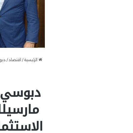
الرئيسية
/
اقتصاد
/
دبو
دبوسي ب
مارسيلل
الاستثما