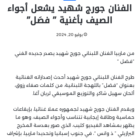
الفنان جورج شهيد يشعل أجواء
الصيف بأغنية ” فصَل”
يوليو 20, 2024
من ماربيا الفنان اللبناني جورج شهيد يصدر جديده الفني
“فصَل “
طرح الفنان اللبناني جورج شهيد أحدث إصداراته الغنائية
بعنوان “فصَل” باللهجة اللبنانية، من كلمات صفاء رزوق،
ألحان سهيل شاكر، والتوزيع الموسيقي لريان آغا.
ويقدم الفنان جورج شهيد لجمهوره عملا غنائيا، بإيقاعات
حماسية وطاقة إيجابية تتناسب وأجواء الصيف، وهو ما
يظهر بمشاهد الفيديو كليب، الذي صور بعدسة المخرج
البرازيلي ” ذ وانس “، في جنوب إسبانيا وتحديدا ماربيا، بإشراف