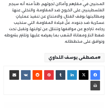
المدنيين في مقارهم وأماكن لجوئهم، ظناً منه أنه سيجبر
الفلسطينيين على الخروج ضد المقاومة، والتخلي عنها،
ومطالبتها بوقف القتال، والامتناع عن تنفيذ عملياتٍ
عسكرية ضد جنوده، علَّ قيادة المقاومة، التي ستخيب
رجاءه، تتراجع عن مواقفها وتتنازل عن ثوابتها، وتقبل تحت
ضغط النار ومعاناة الشعب بما يعرضه عليها، وتلتزم بشروطه
وتوافق على مخططاته.
مصطفى يوسف اللداوي
لينكدإن
بينتيريست
مشاركة عبر البريد
طباعة