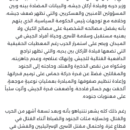
وزير حربه وقيادة أركان جيشه، والبيانات المضادة بينه وبين
المسؤولين الأمنيين والعسكريين، والتي تظهر ضعف جيشه،
وخلافه مع توجهات رئيس الحكومة السياسية، الذي يتهم
بأنه يفضل مصالحه الشخصية على مصالح الكيان، ولا
يعنيه مستقبل وسلامة الأسرى وحياة أفراد الجيش في
الميدان، ويصر على استمرار الحرب رغم المعطيات الحقيقية
التي تضعها قيادة الأركان بين يديه، والتي تظهر تراجع
الدافعية القتالية للجيش، وإنهاك عناصره، وعدم جاهزيته،
وشكواه من نقص الذخيرة والعتاد، وحاجته إلى الجنود
والمقاتلين، فضلاً عن قدرة حركة حماس على ترميم قدراتها،
وإعادة تنظيم صفوفها، والمبادرة بعملياتٍ نوعيةٍ موجعةٍ،
ألحقت بهم خسائر فادحة، وأضعفت قدرة الجيش، وأثرت سلباً
على معنويات جنوده.
رغم ذلك كله يشعر نتنياهو بأنه وبعد تسعة أشهر من الحرب
والقتال، وخسارته مئات الجنود والضباط أثناء القتال في
قطاع غزة، واحتمال مقتل الأسرى الإسرائيليين والفشل في