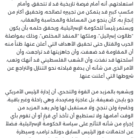
استعادتهم، أنه أمام فرصة تاريخية قد لا تتحقق، وأمام
مكسبٍ كبيرٍ قد يتمكن من تجييره لصالحه، وتحقيق أكثر من
إنجازٍ به، كأن ينجو من المساءلة والمحاسبة والعقاب،
ويستمر رئيساً للحكومة الإسرائيلية، ويحقق حلمه بأن يكون
“طالوت إسرائيل”، وملكها “المنقذ المخلص”، وذلك بمواصلة
الحرب والقتال حتى تحقيق الأهداف التي أعلن عنها، ظناً منه
أن المقاومة قد ضعفت، وأن جاهزيتها قد تراجعت، وأن
أسلحتها قد نفذت، وأن الشعب الفلسطيني قد أنهك وتعب،
الأمر الذي من شأنه أن يدفع قيادته نحو التنازل والتراجع عن
شروطها التي أعلنت عنها.
ويشعره بالمزيد من القوة والتحدي، أن إدارة الرئيس الأمريكي
جو بايدن ضعيفة، بل عاجزة ومترددة، وهي راحلة وغير باقية،
وخاسرة ولن تنجح، ولا مستقبل لها ولم يعد المزيد من
الوقت أمامها، ولا تستطيع أن تأخذ أي قرارٍ أو أن تقوم بأي
إجراءٍ من شأنه التأثير على سياسة الحكومة الإسرائيلية، فضلاً
عن احتمالات فوز الرئيس السابق دونالد ترامب، وسيطرة