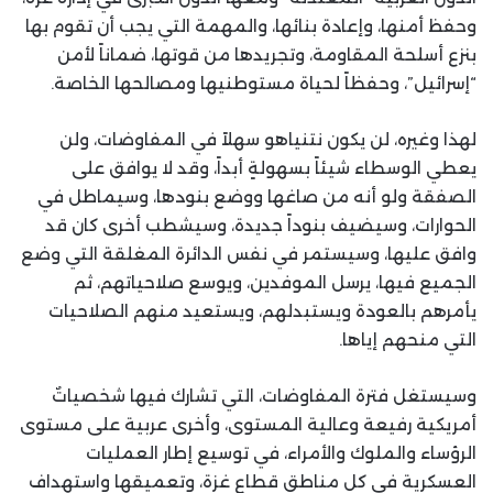
وحفظ أمنها، وإعادة بنائها، والمهمة التي يجب أن تقوم بها
بنزع أسلحة المقاومة، وتجريدها من قوتها، ضماناً لأمن
“إسرائيل”، وحفظاً لحياة مستوطنيها ومصالحها الخاصة.
لهذا وغيره، لن يكون نتنياهو سهلاً في المفاوضات، ولن
يعطي الوسطاء شيئاً بسهولةٍ أبداً، وقد لا يوافق على
الصفقة ولو أنه من صاغها ووضع بنودها، وسيماطل في
الحوارات، وسيضيف بنوداً جديدة، وسيشطب أخرى كان قد
وافق عليها، وسيستمر في نفس الدائرة المغلقة التي وضع
الجميع فيها، يرسل الموفدين، ويوسع صلاحياتهم، ثم
يأمرهم بالعودة ويستبدلهم، ويستعيد منهم الصلاحيات
التي منحهم إياها.
وسيستغل فترة المفاوضات، التي تشارك فيها شخصياتٌ
أمريكية رفيعة وعالية المستوى، وأخرى عربية على مستوى
الرؤساء والملوك والأمراء، في توسيع إطار العمليات
العسكرية في كل مناطق قطاع غزة، وتعميقها واستهداف