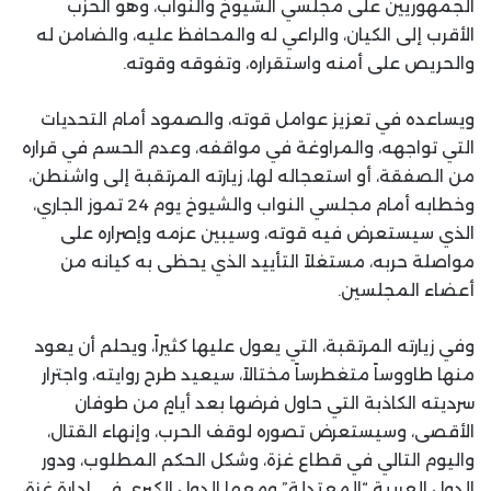
الجمهوريين على مجلسي الشيوخ والنواب، وهو الحزب
الأقرب إلى الكيان، والراعي له والمحافظ عليه، والضامن له
والحريص على أمنه واستقراره، وتفوقه وقوته.
ويساعده في تعزيز عوامل قوته، والصمود أمام التحديات
التي تواجهه، والمراوغة في مواقفه، وعدم الحسم في قراره
من الصفقة، أو استعجاله لها، زيارته المرتقبة إلى واشنطن،
وخطابه أمام مجلسي النواب والشيوخ يوم 24 تموز الجاري،
الذي سيستعرض فيه قوته، وسيبين عزمه وإصراره على
مواصلة حربه، مستغلاً التأييد الذي يحظى به كيانه من
أعضاء المجلسين.
وفي زيارته المرتقبة، التي يعول عليها كثيراً، ويحلم أن يعود
منها طاووساً متغطرساً مختالاً، سيعيد طرح روايته، واجترار
سرديته الكاذبة التي حاول فرضها بعد أيامٍ من طوفان
الأقصى، وسيستعرض تصوره لوقف الحرب، وإنهاء القتال،
واليوم التالي في قطاع غزة، وشكل الحكم المطلوب، ودور
الدول العربية “المعتدلة” ومعها الدول الكبرى في إدارة غزة،