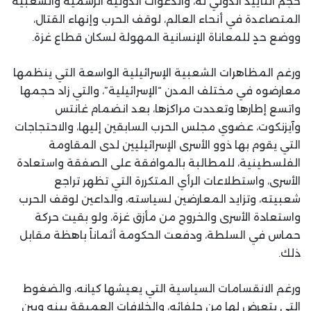
حجم التأييد الدولي له، والدعوات الدولية الرسمية والشعبية
المتصاعدة في أنحاء العالم، لوقف الحرب وإنهاء القتال،
ووضع حدٍ للمعاناة الإنسانية المهولة لسكان قطاع غزة.
ورغم المظاهرات الشعبية الإسرائيلية الواسعة التي ينظمها
معارضوه في مختلف المدن “الإسرائيلية”، والتي زاد حجمها
واتسع إطارها وتعددت مراكزها، بعد انضمام غانتس
وآيزنكوت، عضوي مجلس الحرب السابقين إليها، والاحتجاجات
التي يقوم بها ذوو الأسرى الإسرائيليين لدى المقاومة
الفلسطينية، للمطالبة بالموافقة على الصفقة واستعادة
الأسرى، واستطلاعات الرأي المتكررة التي تظهر تراجع
شعبيته، وتزايد المعارضين لسياسته، والداعين لوقف الحرب
واستعادة الأسرى والخروج من مأزق غزة، ولو بقيت حركة
حماس في السلطة، ودفعت الحكومة أثماناً باهظة مقابل
ذلك.
ورغم الانقسامات السياسية التي يعيشها كيانه، والضغوط
التي يتعرض لها من حلفائه، والخلافات العميقة بينه وبين