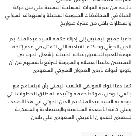
بالرغم من قدرة القوات المسلحة اليمنية على شل حركة
الحياة في المحافظات الجنوبية المحتلة واستهداف المواني
والمطارات باقل من عشرة صواريخ
داعيا جميع اليمنيين إلى إدراك حكمة السيد عبدالملك بدر
الدين الحوثي وحنكته القيادية التي تتمثل في عدم إتاحة
فرصة للعدو لتحقيق رغباته الخبيثة بإشعال الحرب بين
اليمنييين ،داعيا العملاء والمرتزقة للترفع بأنفسهم عن أن
يكونوا أدوات بأيدي العدوان الأميركي السعودي .
كما دعا اللواء العولقي الشعب اليمني بأن لايتسامح مع
بائعي الوطن ، مؤكداً دعمه وتأييده المطلق للخطوات التي
يوجه به السيد عبدالملك بدر الدين الحوثي في هذا الصدد ،
وعلى كافة الأصعدة السياسية والإقتصادية والعسكرية
للتصدي للعدوان الأمريكي السعودي على بلادن