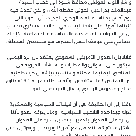
وأشار اللواء العولقي محافظ شبوة إلى خطاب السيد /
عبدالملك بدر الدين الحوثي حفظه الله ، ، والذي تحدث فيه
يوم أمس بمناسبة العام الهجري الجديد ، بأن الحرب التي
تتبناها أميركا على بلادنا ليست في الجانب العسكري فحسب،
بل في الجوانب الاقتصادية والسياسية والاجتماعية ، كإجراء
انتقامي على موقف اليمن المشرف مع فلسطين المحتلة .
قائلا بأن العدوان الأمريكي السعودي يعتقد بأن الرد اليمني
سيكون على الموانئ والمطارات والمنشآت الحيوية في
المناطق اليمنية المحتلة وستتسبب بإشعال حرب داخلية
بين اليمنيين كما يعتقدون ، وأنه سيطلب من مرتزقته طارق
صالح وعيدروس الزبيدي إشعال الحرب على الفور،
لافتاً إلى أن الحقيقة هي أن قياداتنا السياسية والعسكرية
تدرك جيداً هذه الألاعيب السياسية ، ومالا يدركه العدو بأننا
لن نرد على العدوان بتدمير البلاد ، بل سنرد على العدوان
بشكل مباشر كما نتعامل مع أمريكا وبريطانيا وإسرائيل خلال
معركتنا المقدسة ” طوفان الأقصى”