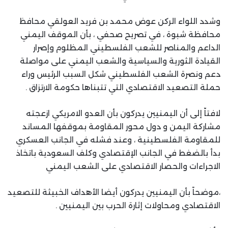
وشدد اللواء الركن عوض محمد بن فريد العولقي محافظ
محافظة شبوة ، في تصريح صحفي ، بأن الموقف اليمني
الداعم والمناصر للشعب الفلسطيني المظلوم وإصرار
القيادة الثورية والسياسية والشعب اليمني على مواصلة
دعم ونصرة الشعب الفلسطيني شكل السبب الرئيس وراء
حملة التصعيد الاقتصادي التي تتبناها حكومة الارتزاق .
لافتاّ إلى أن اليمنيين يدركون بأن العدو الامريكي ازعجته
مشاركة اليمن و دول محور المقاومة بموقفها المساند
للمقاومة الفلسطينية ، وعند فشله في الجانب العسكري
بدأ بالضغط في الجانب الإقتصادي وكلف السعودية باتخاذ
الاجراءات والحصار الاقتصادي على الشعب اليمني
،موضحاً بأن اليمنيين يدركون أيضا الأهداف الخبيثة للتصعيد
الاقتصادي ومحاولات إثارة الحرب بين اليمنيين .