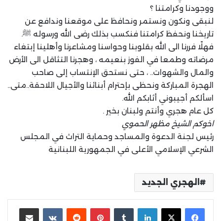
ووجودنا وكرامتنا ؟
لنبقى ونكون ونستمر ونحافظ على موقعنا وندافع عن
تاريخنا ونحفظ كرامتنا فنكسب بذلك رضى الله ورسوله ﷺ.
فهلّا فررنا الى الله بقلوبنا وحواسنا ومشاعرنا وأهلينا إبتغاء
مرضاته وطمعا في الفوز بنعيمه ، وهجرنا التثاقل الى الأرض
والمال والشهوات.. ، حتى نستحق الإنتساب إلى صاحب
الهجرة المباركة ونحظى بإحترام أبنائنا والأجيال اللاحقة..متى..
اسألكم أجيبوني أثابكم الله.
كل عام هجري وأنتم ولبنان بخير .
اخوكم الشيخ مظهر الحموي
رئيس لجنة الدعوة والمساجد وحماية التراث في المجلس
الشرعي الإسلامي الأعلى في الجمهورية اللبنانية
الهجري الجديد
لينكدإن
بينتيريست
مشاركة عبر البريد