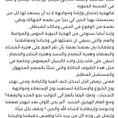
في المدينة المنورة.
فالهجرة إمتحان وإرادة ومواجهة لا بد أن يستعد لها كل من
يستمسك بهذا الدين كي يدرأ عن نفسه المهالك ويقي
نفسه من الوقوع في الحمى ومكائد الشيطان .
وإننا أيضا نستوحي من الهجرة النبوية الدروس والمواعظ
والعبر، والتي ينبغي ان نتمثلها في وجداننا ومعاملاتنا
وعلاقاتنا بين بعضنا بعضا، بأن نقر العزم على هجرة الشحناء
والبغضاء وهجرة التشرذم والحسد وهجرة التناحر والخصام ،
لنبقى على قلب رجل واحد كالبنيان المرصوص وخاصة في
مثل هذه الظروف الحالكة والتي تتنبَّأ بالمصير المجهول
والمستقبل المظلم.
فمتى نرفض الذل لندخل كنف العزة والكرامة، ومتى نهجر
روح الخنوع والإستكانة لنستعيد روح الإستعلاء ومواجهة
التحديات ، ونترك الرضا بالعار الى الثوابت نحو المجد والرفعة؟
ومع العام الهجري الجديد ، ألم يحن الأوان بعد لنهجر ضعفنا
وخنوعنا وإنبطاحنا لأعداء الله والدين ؟ ونقف بكل جرأة
وإيمان في وجه كل من يريد ذلنا وطمس حقيقتنا وتاريخنا