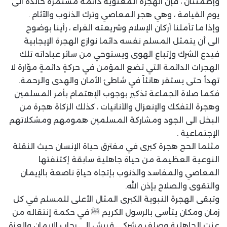
وإطمئنان ، فإن الهجرة المعنوية دائمة مستمرة خالدة الى
يوم القيامة ، وهي هجر المعاصي وترك الذنوب والآثام .
وإذا ما تأملنا أركان الإسلام وشريعته الغراء ، رأينا بوضوح
الى أن يتمثل المسلم نفسه دائما نوازع الهجرة الإيجابية
فيدع الشرك وإتباع الهوى ويستوحي من سائر عباداته تلك
الهجرات الدائمة التي تضع المؤمن في حركةٍ دائمةٍ موّارة لا
تهدأ حتى يستقر هانئاً في شاطئ الأمان والهدى والرحمة.
فكما صلاة الجماعة تذكير بوجوب الإهتمام بأمر المسلمين
وهجرة التفكك والإنعزال والأنانيات ، كذلك الزكاة هجرة من
البخل الى الجود ومشاركة المسلمين همومهم ومشكلاتهم
الإجتماعية .
مثلما الحج هجرة كبرى في مفترق حياة الإنسان حيث النقلة
النوعية العظيمة من حياة جاهلية سابقة إكتنفتها
المعاصي والمفاسد والذنوب بإتجاه حياةِ ناصعة بالإيمان
والتقوى والصلاح بإذن الله.
وتبقى الهجرة النبوية الكبرى المثال الأعلى للمسلم في كل
زمان ومكان يتأسى بالرسول الكريم ﷺ في حكمة إنتقاله من
عنت الجاهلية وصلف مشركي قريش الى رحاب الإيمان والعزة