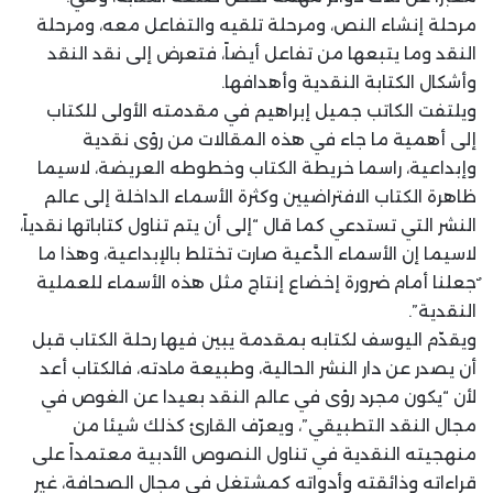
مرحلة إنشاء النص، ومرحلة تلقيه والتفاعل معه، ومرحلة
النقد وما يتبعها من تفاعل أيضاً، فتعرض إلى نقد النقد
وأشكال الكتابة النقدية وأهدافها.
ويلتفت الكاتب جميل إبراهيم في مقدمته الأولى للكتاب
إلى أهمية ما جاء في هذه المقالات من رؤى نقدية
وإبداعية، راسما خريطة الكتاب وخطوطه العريضة، لاسيما
ظاهرة الكتاب الافتراضيين وكثرة الأسماء الداخلة إلى عالم
النشر التي تستدعي كما قال “إلى أن يتم تناول كتاباتها نقدياً،
لاسيما إن الأسماء الدَّعية صارت تختلط بالإبداعية، وهذا ما
ٌجعلنا أمام ضرورة إخضاع إنتاج مثل هذه الأسماء للعملية
النقدية”.
ويقدّم اليوسف لكتابه بمقدمة يبين فيها رحلة الكتاب قبل
أن يصدر عن دار النشر الحالية، وطبيعة مادته، فالكتاب أعد
لأن “يكون مجرد رؤى في عالم النقد بعيدا عن الغوص في
مجال النقد التطبيقي”، ويعرّف القارئ كذلك شيئا من
منهجيته النقدية في تناول النصوص الأدبية معتمداً على
قراءاته وذائقته وأدواته كمشتغل في مجال الصحافة، غير