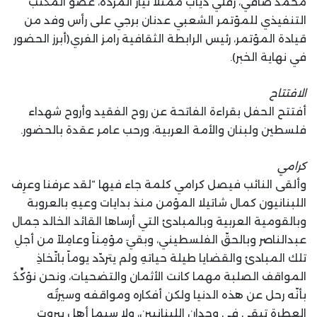
محمد صافي، رفلي دياب ممثلاً تيار المردة، عضو المكتب
التنفيذي للمؤتمر الشعبي عدنان برجي على رأس وفد من
قيادة المؤتمر، رئيس الرابطة الثقافية رامز الفري(أبرز الحضور
في نهاية الخبر).
الافتتاح
أفتتح الحفل بقراءة الفاتحة عن روح الفقيد وأروح شهداء
فلسطين ولبنان والأمة العربية، ورحب عامر عقدة بالحضور.
كرامي
وألقى النائب فيصل كرامي كلمة جاء فيها “لقد عرفنا وعرِف
اللبنانيون كمال شاتيلا المؤمن منذ بدايات وعيهِ بالعروبة
وبالقومية العربية وبالمبادئ التي أرساها القائد الخالد جمال
عبدالناصر وبالحقّ الفلسطيني، وبقيَ مؤمِناً وعامِلاً من أجلِ
تلك المبادئ والقضايا طيلة حياتهِ ولم يتردّد يوماً باتّخاذِ
المواقف الصلبة مهما كانت الأثمان والتضحيات، ونحن نؤكِّدُ
بأنّه رحل عن هذه الدنيا ولكن أفكاره ومواقفه وسيرتُه
العطرة تبقى في وجدان اللبنانيين، ولا سيما أهل بيروت