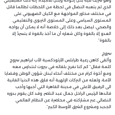
وهو شريك فيه بكل إخوانه وبكل تلاميذه، إنه ذلك السبعيني
الذي لم يتعبه النضال في لحظة من اللحظات لطالما قاتل
في مختلف محاور المواجهة مع الكيان الصهيوني على
المستوى السياسي وعلى المستوى التربوي والتعليمي
والصحي، ليصل بعد ذلك إلى خلاصة أنه لا يمكن أن يواجه
العدو إلا بالقوة وكان شعاره أن ما أخذ بالقوة لا يتسردّ إلا
بالقوة”.
سروج
وألقى كاهن رعية طرابلس الأرثوذكسية الأب ابراهيم سروج
كلمة فقال” كم كنا نفرح بلقائه في بيروت لنتدارس معه
ومع أخوة كرام من مختلف أنحاء لبنان شؤون الوطن وقضايا
الأمة، ولعله من البركات الإلهية أنه فارق هذه الدنيا الفانية
الى الرفيق الأعلى في مدينة القاهرة التي أحبها وأحب
قائدها الرئيس الراحل جمال عبد الناصر، وقد كان يقوم بدوره
النضالي عبر مشاركته في محاضرة عن النظام العالمي
الجديد ومشروع الشرق الأوسط الكبير”.