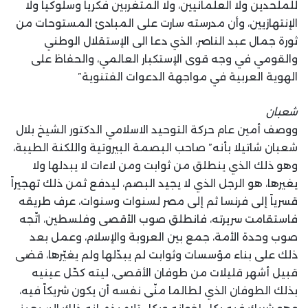
للملحدين ولا العلمانيين، ولا المتغربين فكرياً وسلوكياً ولا
الإنتهازيين، وأن مدرسته سارت على المبادئ المستوحات من
ثورة جمال عبد الناصر، الذي دعا الى الإستقلال الوطني
والقومي في وجه قوى الإستكبار العالمي، والحفاظ على
الهوية العربية في مواجهة الدعوات الفتنوية”
شعبان
ووصف أمين عام حركة التوحيد الاسلامي الدكتور الشيخ بلال
شعبان شاتيلا بأنه” صاحب البصمة البيروتية واللكنة الطيبة،
وهو ذلك الذي ينطلق من ثوابت ومن لاءات لا يبدلها ولا
يغيرها، هو الرجل الذي لا يجيد البصم، ليدفع ثمن ذلك تهجيراً
قسرياً إلى فرنسا ثم إلى مصر لسنوات وسنوات، عرف طريقه
فاستقامت سريرته، فانطلق صوب الأقصى وفلسطين، اتّجه
صوب وحدة الأمة، جمع بين العروبة والإسلام، وعمل بعد
ذلك على بناء مؤسسات وثوابت لم يبدّلها ولم يغيّرها، قضى
قبيل أشهر قليلات من طوفان الأقصى، ليته كحّل عينيه
بذلك الطوفان الذي لطالما منّى نفسه أن يكون شريكاً فيه،