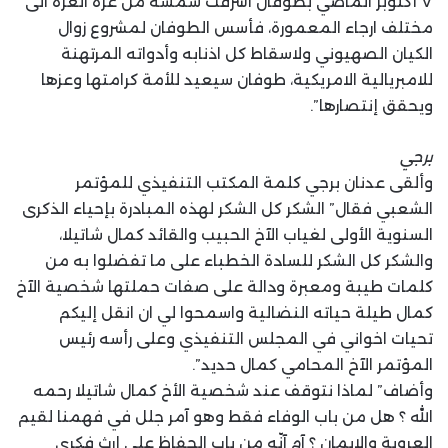
٧ أكتوبر الماضي بطوفان أشرقت شمسه من غزة العزة الى
مختلف ارجاء المعمورة، فأسس الطوفان لمشروع زوال
الكيان الصهيوني ولاسقاط كل اذنابه وأدواته المرتهنة
للامبريالية الامريكية، طوفان سيعيد للأمة كرامتها وعزها
ويحقق إنتصارها”.
برجي
وألقى عدنان برجي كلمة المكتب التنفيذي للمؤتمر
الشعبي فقال” الشكر كل الشكر لهذه المبادرة بإحياء الذكرى
السنوية الأولى لغياب الآخ الحبيب والقائد كمال شاتيلا،
والشكر كل الشكر للسادة الخطباء على ما تفضلوا به من
كلمات طيبة ومعبرة ودالة على صفات حملتها شخصية الآخ
كمال طيلة حياته النضالية واسمحوا لي ان انقل إليكم
تحيات اخواني في المجلس التنفيذي وعلى رأسه رئيس
المؤتمر الآخ المحامي كمال حديد”.
وأضاف” لماذا نتوقف عند شخصية الأخ كمال شاتيلا رحمه
الله ؟ هل من باب الوفاء فقط وهو آمر جلل في فهمنا لقيم
العروبة والايمان ؟ آم آنّه من باب الحفاظ على إرث فكري