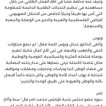
وعرف عنه مناضلا صلبا في اطار العمل الطلابي من خلال
مساهمته في تنظيم التحركات الطلابية الداعمة للمقاومة
التي آمن بها طريقاً وخياراً للخلاص من الاحتلال الصهيوني
للاراضي الفلسطينية والعربية والتحرر من الوصاية والتبعية
والاستعمار”.
ونوس
وألقى الدكتور عدنان ونوس كلمة فقال” لم تنفع محاولات
النفي والترهيب والابعاد في ثني الأخ كمال شاتيلا لتغيير
بوصلة قناعاته الفكرية والسيالسية، القومية والوطنية،
فكان شامخا كالنخلة ترخي بثمارها على مدار رحلته النضالية
في فضاء الوطن كتبا ودراسات وتحليلات ومقابلات ومواقف
شجاعة لا تهاب أعداء الأمة والوطن، وكان دليله دائماً الايمان
بالله والوطن والعروبة على طريق الوحدة والتحرير”.
تامر
بدوره عضو مجلس بلدية طرابلس محمد تامر قال” سنة وأكثر
مضت على رحيل القائد الوطني الأخ كمال شاتيلا، الذي لم