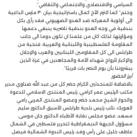
السياسي والاقتصادي والاجتماعي والثقافي”.
وختم” كما التزم الأخ كمال باستراتيجية بيان ٣٠ مارس الداعية
الى أولوية المعركه ضد العدو الصهيوني فقد رأى بكل
بندقية في وجه العدو بندقية ناصريه ينبغي دعمها
ومؤازرتها، لذلك كان من علمنا ان نكون دوما الى جانب
المقاومة الفلسطينية واللبنانية والعربية، فتحية من
طرابلس الى كل المقاومين اللبنانيين والعرب والإجلال
والإكبار لأرواح شهداء الأمة والمجاهدين في غزة الذين
يبشروننا بأن يوم النصر بات قريبًا”.
أبرز الحضور
بالاضافة للمتحدثين الكرام حضر كل من عبد الله ضناوي مدير
مكتب الرئيس عمر كرامي، رئيس المنتدى الاسلامي للدعوة
والحوار الشيخ محمد خضر وعضو المنتدى المربي رامي
العويك، نائب رئيس بلدية طرابلس الأسبق الدكتور سليم
مسعد، عضو مجلس نقابة الأطباء الدكتور جان موسى،
مسؤول الجبهة الديمقراطية لتحرير فلسطين في الشمال
عاطف خليل على رأس وفد، رئيس الندوة الشمالية فيصل