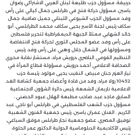
درنيقة، مسؤول حزب طليعة لبنان العربي الاشتراكي رضوان
ياسين، مسؤول حركة فتح في طرابلس جمال كيالي على رأس
وفد، مسؤول الحزب الشيوعي اللبناني جميل صافية، جمال
سكاف رئيس لجنة الأسير يحيى سكاف، محمد الطرابلسي، أبو
خالد الشهابي ممثلاً الجبهة الديمقراطية لتحرير فلسطين
على رأس وفد، عضو المجلس الثوري لحركة فتح الانتفاضة
ومسؤولها في الشمال جلال وهبي على رأس وفد، رئيس
التنظيم القومي الناصري درويش مراد، مستشار نقابة محرري
الصحافة الاعلامي أحمد درويش، مسؤولة قطاع المرأة في
تيار العزم جنان مبيض، النقيب يحيى مولود، رئيسة حزب
10452 رولا مراد، وفد من قادة وأعضاء جمعية كشافة الغد،
الاعلامية ناريمان الشمعة، رئيس دائرة الشؤون الاجتماعية
السابق ماجد عيد، صاحب مطبعة الهلال عبود الحصني ،
مسؤول حزب الشعب الفلسطيني في طرابلس أبو ناجي عبد
الكريم ، الفنان عمران ياسين، رئيس جمعية الفنون الشعبية
توفيق المصري، عضو جمعية تجار طرابلس موفق السباعي،
رئيس الأكاديمية الدبلوماسية الدولية الدكتور عمر الحلوة،