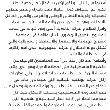
أمينها في لبنان ابو لؤي اركان بدر فقال” في حضرة راحلنا
الكبير الاخ المجاهد كمال شاتيلا، نقف باحترام وتقدير لعظيم
تضحياته وتاريخه النضالي الوطني والقومي والعربي الحافل
بالانجازات، وهو أحد رموز لبنان والامة العربية والاسلامية
واحرار العالم والحركة الناصرية، أفنى زهرة شبابه في خدمة
المشروع التحرري النهضوي للبنان والأمة في مواجهة
مشاريع الهيمنة والاستعمار والاستعباد والامبريالية والتي
تُشكّل دولة الاحتلال والحركة الصهيونية احدى اهم ركائزها
في المنطقة والعالم.”
وأضاف” لقد كان راحلنا من أشد المدافعين الاوفياء عن
القضية الفلسطينية حتى لحظاته الاخيرة وهو الذي واكب
مسيرة الثورة الفلسطينية منذ انطلاقتها الاولى، وكان احد
اركان الحركة الوطنية اللبنانية، التي لعبت دوراً هاما في
الدفاع عن الشعب الفلسطيني وثورته المعاصرة، وعمل على
دعم المقاومة الفلسطينية بمختلف الاشكال، حيث كان
مساهما فاعلا في كافة الاطر السياسية والشعبية التي
تشكلت في بيروت دعما للمقاومة وللحقوق الفلسطينية،