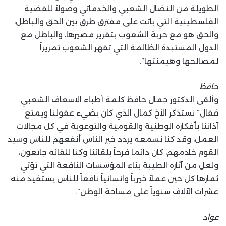
الطويلة من النضال الشعبي والخدماتي وصولاً للقضية
الفلسطينية التي باتت على مفترق طرق بين الحق والباطل،
والحق هو مع حرية الشعوب بتقرير مصيرها، والباطل مع
الدول المستبدة الظالمة التي تقهر الشعوب تمريراً
لمصالحها وهيمنتها”.
حافظ
وألقى الدكتور جمال حافظ كلمة أطباء الاسعاف الشعبي
فقال” نستذكر الأخ كمال الذي كان يضيء عقولنا ويمتع
آذاننا بأفكاره الوطنية والقومية والتوعوية في كل مجالات
العمل، وقد كنا نسمعه يردد خير الناس أنفعهم للناس وسيد
القوم خادمهم، كان دائما فرحاً بلقائنا وكنا للقائه جائعون،
ولعل من آثاره الطيبة بناء المؤسسات النافعة التي تؤتي
ثمارها كل حين عملاً خيرياً وانسانياً نافعاً للناس يستفيد منه
عشرات الآلاف سنوياً على مساحة الوطن”.
عواد