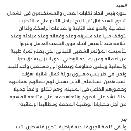
السيد
بدوره رئيس اتحاد نقابات العمال والمستخدمين في الشمال
شادي السيد قال” ان تاريخ الراحل الكبير مليء بالتجارب
النضالية والمواقف الثابتة والقناعات الراسخة، ولنا ان
نتوقف ملياً عند مسيرته وعند وقفاته وعند مبادئه وعند
اخلاقه منذ تأسيس اتحاد قوى الشعب العامل ومرورا
بتأسيسه المؤتمر الشعبي اللبناني الذي يعتبر ثمرة طيبة
من اعماله ومن رصيده الوطني الذي لا يزال يغدق خيراً
وإنسانية وينادي مقاومة ويتطلع الى مستقبل واعد للبلد،
ونحن في طرابلس معنيون بورثة كمال شاتيلا، هؤلاء
المجاهدين المناضلين الذين نسجل لهم نضالهم وتفانيهم
وحضورهم الفاعل في المدينه، وهم شكلوا واقعاً جميلا،
لذلك نشد على ايديهم ونتعاهد معا على متابعة المسيرة
من أجل قضايانا الوطنية المحقة ومطالبنا الإنمائية”.
بدر
وألقى كلمة الجبهة الديمقراطية لتحرير فلسطين نائب