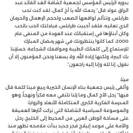
بدوره الرئيس المؤسس لجمعية كشافة الغد القائد عبد
الرزاق عواد قال” رحمك الله يا أخ كمال، لقد كنت تحب
طرابلس، وتتألم لواقعها الصعب ولحجم الإهمال والحرمان
الذي تعانيه، فلقد أحببت طرابلس، فبادلتك الحب بالحب،
وكان أبناؤها في إستقبالك عند العودة من المنفى عام
2000، كما كانوا ينتظرونك في شهر رمضان المبارك
للإستماع إلى كلماتك الطيبة ومواقفك الشجاعة، خسارتنا
بك كبيرة، ولكنها إرادة الله، ولا يسعنا ونحن المؤمنون إلا أن
نقول، إنا لله وإنا إليه راجعون”.
مينا
وألقى رئيس جمعية بناء الإنسان الخيرية ربيع مينا كلمة قال
فيها” رحل الأخ كمال وما زلنا نلتقي معه فكراً ونهجاً، وهو
المدرسة الفكرية الكبرى المتكاملة الأبعاد والزوايا،
والموسوعة السياسية الشاملة التي تركت آثارها العميقة
على مساحة الوطن العربي من المحيط إلى الخليج، رحل
والأمة على موعد إنبلاج فجر جديد بدأت ملامحه تظهر منذ