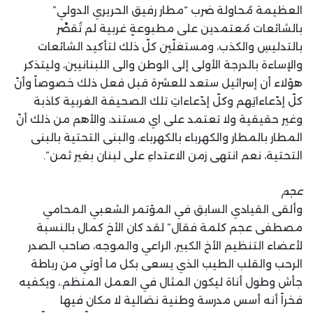
العظيمة مُحاولة ضرب “مطار رفيق الحريري الدولي”
بالشائعات مُعتمدين على مطبوعةٍ غربية لم تُقصِّر
بالتدليسِ والكذب، ومستغلّين كلّ ذلك لتأكيد الشائعات
والإساءة بالدرجة الأولى إلى الوطن والى اللبنانيين، وليتذكر
هؤلاء أن إسرائيل ستعد للعشرة قبل فعل ذلك خصوصاً وأنّ
كلّ إدّعاءاتِهم وكلّ إدّعاءاتِ تلك الصحيفة الغربية كاذبة
وغير حقيقية ولا تعتمد على اي مستند، والأهم من ذلك أنّ
المطار بالمطار والكهرباء بالكهرباء، والبنى التحتية بالبنى
التحتية، نعم انتهى زمن الاعتداءِ على لبنان بغير ثمن”.
عجم
وألقى القيادي السابق في المؤتمر الشعبي المحامي
مصطفى عجم كلمة فقال” لقد كان الأخ كمال بالنسبة
لأعضاء التنظيم الأخ الكبير، الراعي والموجه، صاحب الصدر
الرحب والقلب الطيب الذي يسعى بكل ما أوتي من رباطة
جأش وطول أناة ليكون المثال في العمل المنظم.، ويكفيه
فخراً أنه أسس مدرسة وطنية نضالية لا مكان فيها