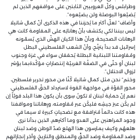
وطرابلس وكلّ العروبيين الثابتين على مواقفهم الذين لم
يُضيّعوا البوصلة ولن يضيّعوه”.
وأضاف” لعلّ أكثر ما يُحزننا في هذه الذكرى أنّ كمال شاتيلا
ليس بيننا لكي يكتشف بأنّ رهاناتِه على المقاومة كانت هي
الرهانات الصحيحة، وبأنّ هذا الكيان الهشّ الذي يُسمّونه
إسرائيل قد بدأ يترنّح، وأنّ الشعب الفلسطيني البطل
ومُقاومتنا اللبنانية البطلة يُحققان سواء في غزة وجنوب
لبنان أو حتّى في الضفّة الغربيّة إنتصاراتٍ مؤكّدةبما يؤشر
لزوال الاحتلال”.
وختم” نحن مثل كمال شاتيلا كُنّا من محور تحرير فلسطين،
محورِ القوّة في مواجهة القوة لاسترداد الحقّ الفلسطيني،
نعم إنّ حماية لبنان لا تكونُ سِوى بأن يكونَ هذا البلد قويّاً إن
لم يكُن عبرَ جيشِه فليكُن عبر مُقاومته، ورِهاناتنا ومواقفنا
هذه كانت دائماً مُترافقة مع تضحياتٍ كبيرة لا سيما في
وجود المراهنين على العدو وما أكثرهم، الذين بدأنا نرى
هلعهُم وكيف يمارسون هذا الهلع ضدّ الوطن وضد لبنان
وضد المقاومة وضد الحقِّ والمنطق والتاريخ، وآخر إنجازاتهم