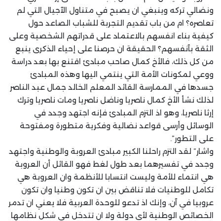
ونضالي تركه وينبغي ان يصبح في متناول الآجيال التي لم
تعاصره؟ ام من باب تقديم التجربة للشباب الصاعد حول
كيفية بناء انفسهم بالاعتماد على قدراتهم الشخصية وعلى
الثقة بآنفسهم؟ الحقيقة ان حرصنا على إحياء الذكرى ينبع
من كل ذلك، فالأخ كمال صاحب مبادئ اقتنع بها بعد دراسة
ووعي لمكونات الأمة التي ينتمي اليها وهذه المبادئ
جسدها في الممارسة القائد المعلم الخالد جمال عبد الناصر
لذلك نشأ الأخ كمال ناصريا وناضل ناصريا ومات ناصريا وترك
إرثا ناصريا، وهو اذ التزم المبادئ فإنه اجتهد وجدد في
الوسائل وأرسى قواعد نضالية وفكرية متطورة ومفتوحة
على التطور”.
واشار” لقد التزم راحلنا الكبير مبادئ العروبة والوطنية واجتهد
وجدد في تفسيرهما بعد طول لغط فهو القائل أن العروبة
هي انتماء للأمة وليست انتسابا للأنظمة وان العروبة هي
تكامل للوطنيات فلا تناقض بين ان تكون وطنيا وان تكون
عروبيا في آن، وإنك اذ تدعو للوحدة العربية فلا يعني ان تدمر
الخصائص الوطنية لأي دولة ولا ان تتدخل في شكل نظامها