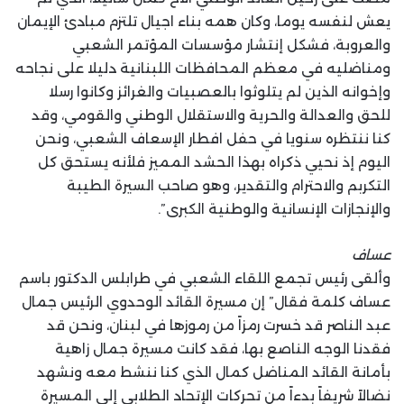
يعش لنفسه يوما، وكان همه بناء اجيال تلتزم مبادئ الإيمان
والعروبة، فشكل إنتشار مؤسسات المؤتمر الشعبي
ومناضليه في معظم المحافظات اللبنانية دليلا على نجاحه
وإخوانه الذين لم يتلوثوا بالعصبيات والغرائز وكانوا رسلا
للحق والعدالة والحرية والاستقلال الوطني والقومي، وقد
كنا ننتظره سنويا في حفل افطار الإسعاف الشعبي، ونحن
اليوم إذ نحيي ذكراه بهذا الحشد المميز فلأنه يستحق كل
التكربم والاحترام والتقدير، وهو صاحب السيرة الطيبة
والإنجازات الإنسانية والوطنية الكبرى”.
عساف
وألقى رئيس تجمع اللقاء الشعبي في طرابلس الدكتور باسم
عساف كلمة فقال” إن مسيرة القائد الوحدوي الرئيس جمال
عبد الناصر قد خسرت رمزاً من رموزها في لبنان، ونحن قد
فقدنا الوجه الناصع بها، فقد كانت مسيرة جمال زاهية
بأمانة القائد المناضل كمال الذي كنا ننشط معه ونشهد
نضالاً شريفاً بدءاً من تحركات الإتحاد الطلابي إلى المسيرة