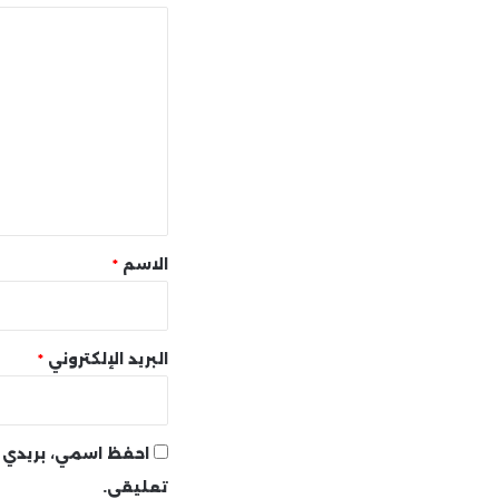
ا
ل
ت
ع
ل
ي
ق
*
الاسم
*
البريد الإلكتروني
*
احفظ اسمي، بريدي ا
تعليقي.