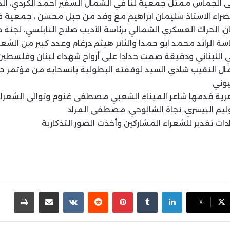
ى الجماس ممثل جمعية لنا في الشمال السفير احمد الكردي، الدك
ضراء الاستاذ سليمان ابراهيم مع وفد من جبل محسن ، جمعية ف
ن، الحراك العسكري الشمالي برئاسة الأديب صلاح النابلسي، لجنة
اسة الرائد محمد ابو حمدا والثائر هيثم درغام وعدد كبير من الش
ني اللبناني ودقيقة صمت حدادا على أرواح شهداء لبنان وفلسطين
مال النقيب شادي السيد لوقفته البطولية بانسحابه من مؤتمر ج
يوني
عرية قدمها شاعر الميناء الشعبي مصطفى غنوم وتوالى الشعرا
وليم البيسري، نجاة الشالوحي، مصطفى المراد.
ات تقدير للشعراء المشاركين وأخذت الصور التذكارية
لينكدإن
بينتيريست
مشاركة عبر البريد
طباع
X