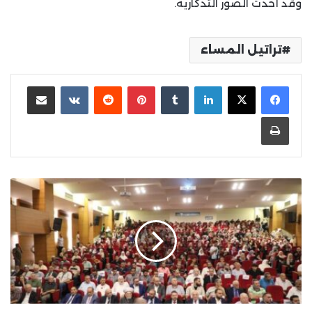
وقد أُخذت الصور التذكارية.
تراتيل المساء
لينكدإن
بينتيريست
مشاركة عبر البريد
طباعة