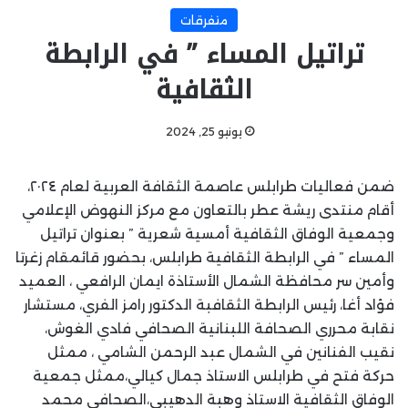
متفرقات
تراتيل المساء ” في الرابطة
الثقافية
يونيو 25, 2024
ضمن فعاليات طرابلس عاصمة الثقافة العربية لعام ٢٠٢٤،
أقام منتدى ريشة عطر بالتعاون مع مركز النهوض الإعلامي
وجمعية الوفاق الثقافية أمسية شعرية ” بعنوان تراتيل
المساء ” في الرابطة الثقافية طرابلس، بحضور قائمقام زغرتا
وأمين سر محافظة الشمال الأستاذة ايمان الرافعي ، العميد
فؤاد أغا، رئيس الرابطة الثقافبة الدكتور رامز الفري، مستشار
نقابة محرري الصحافة اللبنانية الصحافي فادي الغوش،
نقيب الفنانين في الشمال عبد الرحمن الشامي ، ممثل
حركة فتح في طرابلس الاستاذ جمال كيالي،ممثل جمعية
الوفاق الثقافية الاستاذ وهبة الدهيبي،الصحافي محمد