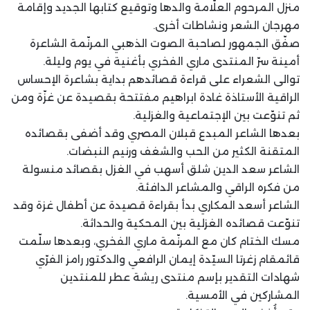
منزل المرحوم العلّامة والدها وتوقيع كتابها الجديد وإقامة
مهرجان الشعر ونشاطات أخرى.
صفّق الجمهور لصاحبة الصوت الذهبي المرنّمة الشاعرة
أمينة سرّ المنتدى ماري الفخري بأغنية في يوم وليلة.
توالى الشعراء على قراءة قصائدهم بداية بشاعرة الإحساس
الراقية الأستاذة غادة ابراهيم مفتتحة بقصيدة عن غزّة ومن
ثم تنوّعت بين الإجتماعية والغزلية.
بعدها الشاعر المبدع قبلان المصري وقد أضفى بقصائده
المتقنة الكثير من الحب والشغف ورنيم النبضات.
الشاعر سعد الدين شلق أسهب في الغزل بقصائد منسولة
من فكره الراقي والمشاعر الدافئة.
الشاعر أسعد المكاري بدأ بقراءة قصيدة عن أطفال غزة وقد
تنوّعت قصائده الغزلية بين المحكية والحداثة.
مسك الختام كان مع المرنّمة ماري الفخري، وبعدها سلّمت
قائمقام زغرتا السيّدة إيمان الرافعي والدكتور رامز الفرّي
شهادات التقدير بإسم منتدى ريشة عطر للمنتدين
المشاركين في الأمسية.