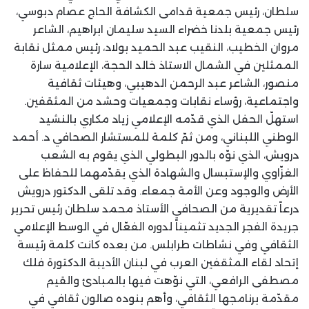
سلطان، رئيس جمعية قدامى الكشافة الحاج عصام دبوسي،
رئيس جمعية بلدنا خضراء السيد سليمان ابراهيم، الشاعر
مروان الخطيب، النقيب عبد الحميد بولاد، رئيس ممثل نقابة
الممثلين في الشمال الاستاذ خالد الحجة، الإعلامية سارة
منصور، الشاعر عبد الرحمن الدهيبي، وهيئات ثقافية
واجتماعية، رؤساء نقابات وجمعيات وحشد من المثقفين.
استهلّ الحفل الذي قدّمه الإعلامي زياد مكاري بالنشيد
الوطني اللبناني، ومن ثمّ كلمة للمستشار الصحافي د. أحمد
درويش، الذي نوّه بالدور البطولي الذي يقوم به الشعب
الغزّاوي والإستبسال والشهادة الذي يقدّمهما للحفاظ على
الأرض والوجود وعن الأمة جمعاء. وقد تلقى الدكتور درويش
درعاً تقديرية من الصحافي الأستاذ محمد سلطان رئيس تحرير
جريدة الفجر الجديد تثميناً لدوره الفعّال في الوسط الإعلامي
الثقافي وفي نشاطات طرابلس. من بعده كانت كلمة رئيسة
إتحاد لقاء المثقفين العرب في لبنان الأديبة الدكتورة فلك
مصطفى الرافعي، التي نوّهت فيها بالمبادئ والقيم
مقدّمة برنامجها الثقافي، وأهم بنوده صالون ثقافي في