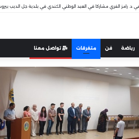
 قاديشا
رياضة
فن
متفرقات
تواصل معنا