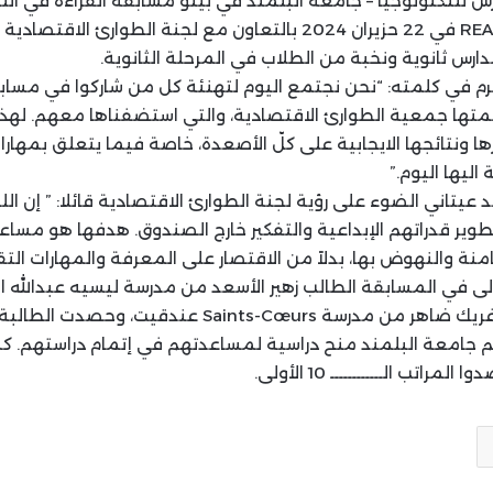
READING COMPETITION في 22 حزيران 2024 بالتعاون مع لجنة الطوا
ارس ثانوية ونخبة من الطلاب في المرحلة الثانوية.
ـــــ SAT التي نظمتها جمعية الطوارئ الاقتصادية، والتي استضفناها معهم.
 ونتائجها الايجابية على كلّ الأصعدة، خاصة فيما يتعلق بمهارات
اليها اليوم.”
لد عيتاني الضوء على رؤية لجنة الطوارئ الاقتصادية قائلا: ” إن اللج
وير قدراتهم الإبداعية والتفكير خارج الصندوق. هدفها هو مساع
منة والنهوض بها، بدلاً من الاقتصار على المعرفة والمهارات التق
ى في المسابقة الطالب زهير الأسعد من مدرسة ليسيه عبدالله الرا
الثانية فنالها الطالب غريك ضاهر من مدرسة Saints-Cœurs
هم جامعة البلمند منح دراسية لمساعدتهم في إتمام دراستهم. كما
تب الــــــــــــ 10 الأولى.