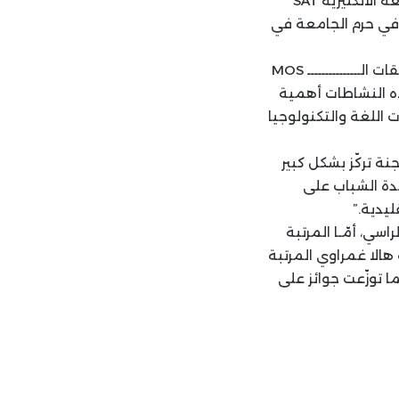
نظّمت كلية عصام فارس للتكنولوجيا – جامعة البلمند في بينو مسابقة القراءة في اللغة الانكليزية SAT
رئ الاقتصادية في حرم الجامعة في
وقد عبّر الدكتور إيلي كرم في كلمته: “نحن نجتمع اليوم لتهنئة كل من شاركوا في مسابقات الـــــــــــــــ MOS
 لهذه النشاطات أهمية
 اللغة والتكنولوجيا
نة تركّز بشكل كبير
دة الشباب على
ليدية.”
سي، أمّـا المرتبة
 عندقيت، وحصدت الطالبة هالا غمراوي المرتبة
 توزّعت جوائز على