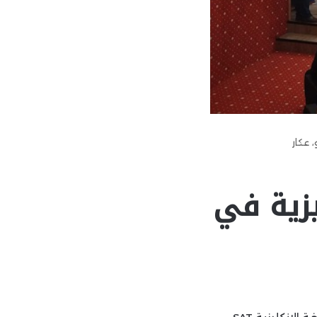
 عكار
يزية في