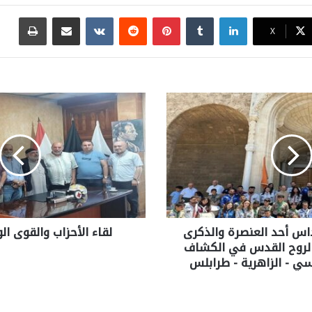
لينكدإن
بينتيريست
مشاركة عبر البريد
طباع
X
اس أحد العنصرة والذكرى
لقاء الأحزاب والقوى الو
 الروح القدس في الكشاف
سي - الزاهرية - طرابلس