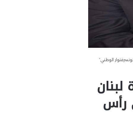
كونسرفتوار الوطني”
 لبنان
ى رأس