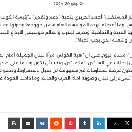
يونيو 20, 2024
تيار المستقبل” أحمد الحريري بتحية “دعم وتقدير” لـ”رئيسة الكونس
س، وما أعطته لهذه المؤسسة العامة، من جهودها وخبرتها وعلاق
ها الفنية والثقافية، وتعزف للعرب والعالم موسيقى الابداع اللبن
ن وشعبه الذي يحب الحياة”.
 مساء اليوم، على أن “هبة القواس، مرآة لبنان الجميلة أمام ال
ن إنجازات في السنتين الماضيتين، ويجب أن تكون وساماً على صدر 
ن تكون عرضة لممارسات غير مفهومة لن نقبل باستمرارها، وندعو 
تسيء إلى لبنان وصورته امام العرب والعالم، وما دامت العودة ع
لينكدإن
بينتيريست
مشاركة عبر البريد
طباع
X