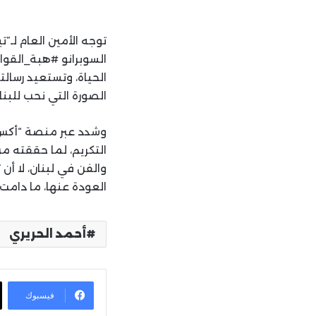
توجه الأمين العام لـ”
السوبرانو #هبة_القوا
الحياة، وتستعيد رسالت
الصورة التي نحب للبنا
وشدد عبر منصة “أكس”،
التكريم، لما حققته م
والفن في لبنان، لا أ
العودة عنها، ما دامت 
أحمد الحريري
فيسبوك