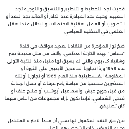
فحيث تجد التخطيط والتنظيم والتنسيق والتوجيه تجد
التقييم، وحيث تجد المبادرة عند الكادر أو القائد تجد النقد أو
التصويب أو العمل بعقلية الاحتمالات والبدائل عند العقل
العلمي في التنظيم السياسي.
ضجّ ثوار المؤخرة من انتقادنا لعديد مواقف في قادة
“حماس” بهذه الكارثة العظمى، وآلاف من مثل مذبحة صبرا
وشاتيلا كل يوم، والتي لم يسبق لها مثيل منذ النكبة الأولى
عام 1948 وإذا تجاوزنا الحاقدين الأبديين على الثورة أو
المقاومة الفلسطينية منذ العام 1965 أو تجاوزنا أولئك
المتضررين شخصيًا من قيامة ياسر عرفات أو حمل الرسالة
من قبل جورج حبش اوأسماعيل أبوشنب أو صلاح خلف أو
فتحي الشقاقي…فإننا نكون بإزاء مجموعات من الناس مهما
كان تصنيفها
فإن حق النقد المكفول لها يعني أن مبدأ الاحترام المتبادل
وعدم التعرض لذات الشخص هو الأصل.