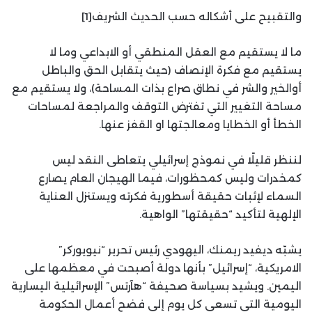
والتقبيح على أشكاله حسب الحديث الشريف[1]
ما لا يستقيم مع العقل المنطقي أو الابداعي وما لا
يستقيم مع فكرة الإنصاف (حيث يتقابل الحق والباطل
أوالخير والشر في نطاق صراع بذات المساحة)، ولا يستقيم مع
مساحة التغيير التي تفترض التوقف والمراجعة لمساحات
الخطأ أو الخطايا ومعالجتها او القفز عنها.
لننظر قليلًا في نموذج إسرائيلي يتعاطى النقد ليس
كمخدرات وليس كمحظورات، فيما الهيجان العام يصارع
السماء لإثبات حقيقة أسطورية فكرته ويستنزل العناية
الإلهية لتأكيد “حقيقتها” الواهية.
يشبّه ديفيد ريمنك، اليهودي رئيس تحرير “نيويوركر”
الامريكية، “إسرائيل” بأنها دولة أصبحت في معظمها على
اليمين. ويشيد بسياسة صحيفة “هآرتس” الإسرائيلية اليسارية
اليومية التي تسعى كل يوم إلى فضح أعمال الحكومة