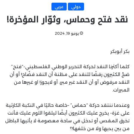
دولي
عربي
نقد فتح وحماس، وثوّار المؤخرة!
يونيو 19, 2024
بكر أبوبكر
كلما أكثرنا النقد لحركة التحرير الوطني الفلسطيني-“فتح”
ضجّ الكثيرون رفضًا للنقد على مظنة أن النقد فضّاح! أو أن
النقد مرفوض أو أن النقد غير مبرر، أو لايجوز! او غيرها من
المبررات.
وعندما ننتقد حركة “حماس” –خاصة حاليًا في النكبة الكارثية
على غزة- يخرج عليك الكثيرون أيضًا ليلقوا اللوم عليك فأنت
تخرق المقدس أو تدخل في ساحة معصومة لا يأتيها الباطل
من بين يديها ولا من خلفها!؟