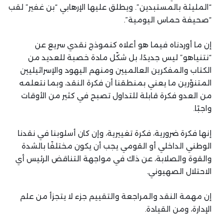
“المليئة بالمستبدين”. ويطلق عليها الإرهابي “بن غفير” لقب
“صحيفة حماس اليومية”.
إن ما أوردناه فيما هو أعلاه كنموذج نقدي سريع عن
“نتنياهو” ليس جديدًا، بل شكّل مادة خصبة للعديد من
الكتاب والمفكرين العالميين ومنهم اليهود والإسرائيليين
المتنوّرين ما يعني بمنطقنا أن فكرة النقد، وبما نتعلمه
من العدو فكرة قابلة للتداول تصبح في كثير من الأوقات
واجبًا.
إنها فكرة ضرورية، فكرة تغييرية، وإن كان أسلوبنا في نقدنا
الوطني الداخلي أو القومي يجب أن يكون مختلفًا بالشدة
والقوة والصلابة، عن ذاك في مواجهة التناقض الرئيس أي
الاحتلال الصهيوني.
إن مهمة النقد والمراجعة والتقييم جزء لا يتجزأ من علم
الإدارة، ومن القيادة.