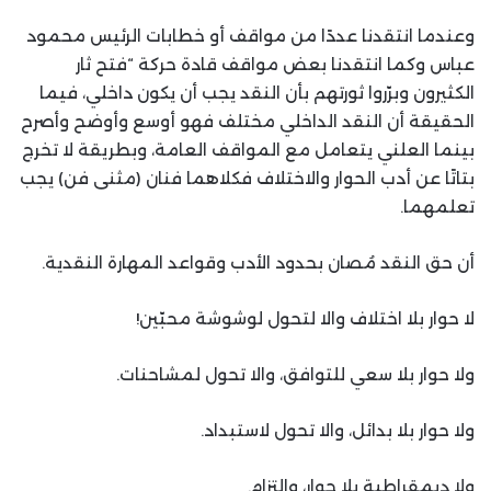
وعندما انتقدنا عددًا من مواقف أو خطابات الرئيس محمود
عباس وكما انتقدنا بعض مواقف قادة حركة “فتح ثار
الكثيرون وبرّروا ثورتهم بأن النقد يجب أن يكون داخلي، فيما
الحقيقة أن النقد الداخلي مختلف فهو أوسع وأوضح وأصرح
بينما العلني يتعامل مع المواقف العامة، وبطريقة لا تخرج
بتاتًا عن أدب الحوار والاختلاف فكلاهما فنان (مثنى فن) يجب
تعلمهما.
أن حق النقد مُصان بحدود الأدب وقواعد المهارة النقدية.
لا حوار بلا اختلاف والا لتحول لوشوشة محبّين!
ولا حوار بلا سعي للتوافق، والا تحول لمشاحنات.
ولا حوار بلا بدائل، والا تحول لاستبداد.
ولا ديمقراطية بلا حوار، والتزام.