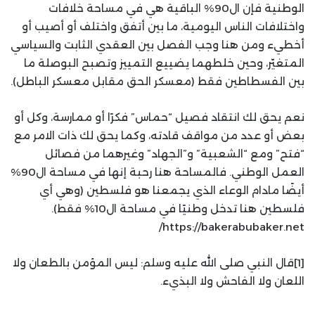
الوطنية فإن ال90% الباقية هي في مساحة خلافات
واختلافات الناس اليومية، ما بين أتفق واختلف أو أصيب أو
أخطيء ومن هنا وجب الفصل بين العقدي الثابت والسياسي
المتغيّر، وحين خلطهما يضييع التمييز وتصبح البوصلة ما
بين الفسطاطين فقط (معسكر الحق مقابل معسكر الباطل).
نعم يحق لك انتقاد فصيل “حماس” فكرًا أو ممارسة، وكل أو
بعض أو عدد من مواقف قادته، وكما يحق لك ذات الامر مع
“فتح” ومع “الشعبية” و”الجهاد” وغيرهما من فصائل
العمل الوطني. فالمساحة هنا رحبة إنها في مساحة ال90%
أيضًا مادام الوعاء الذي يجمعنا هو فلسطين (وهي أي
فلسطين هنا تدخل وطنيًا في مساحة ال10% فقط).
https://bakerabubaker.net/
[1]قال النبي صلى الله عليه وسلم: ليس المؤمن بالطعان ولا
اللعان ولا الفاحش ولا البذيء.