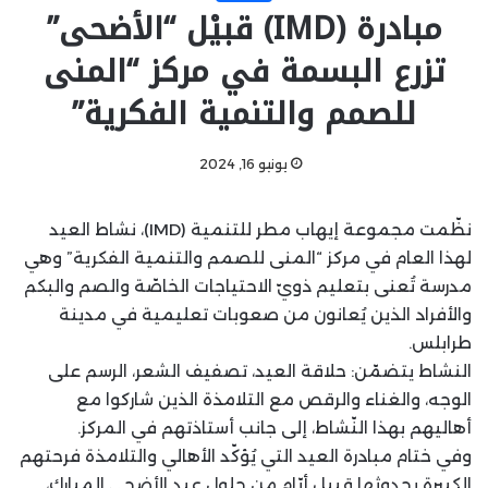
مبادرة (IMD) قبيْل “الأضحى”
تزرع البسمة في مركز “المنى
للصمم والتنمية الفكرية”
يونيو 16, 2024
نظّمت مجموعة إيهاب مطر للتنمية (IMD)، نشاط العيد
لهذا العام في مركز “المنى للصمم والتنمية الفكرية” وهي
مدرسة تُعنى بتعليم ذويّ الاحتياجات الخاصّة والصم والبكم
والأفراد الذين يُعانون من صعوبات تعليمية في مدينة
طرابلس.
النشاط يتضمّن: حلاقة العيد، تصفيف الشعر، الرسم على
الوجه، والغناء والرقص مع التلامذة الذين شاركوا مع
أهاليهم بهذا النّشاط، إلى جانب أستاذتهم في المركز.
وفي ختام مبادرة العيد التي يُؤكّد الأهالي والتلامذة فرحتهم
الكبيرة بحدوثها قبيل أيّام من حلول عيد الأضحى المبارك،