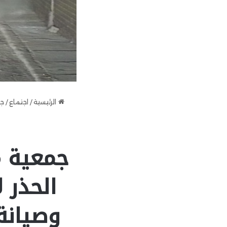
الرئيسية
/
اجتماع
/
جم
جمعية م
الحذر 
وصيانة