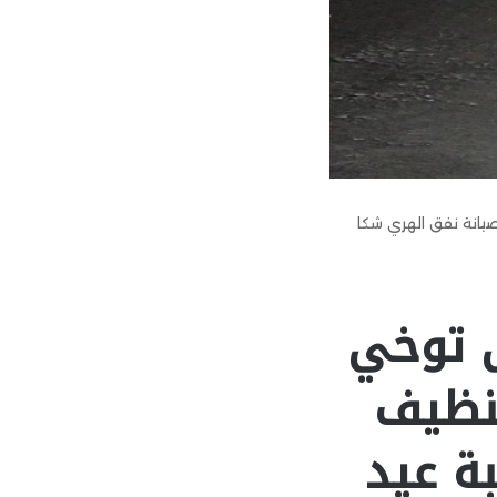
يانة نفق الهري شكا
ى توخي
تنظيف
ة عيد