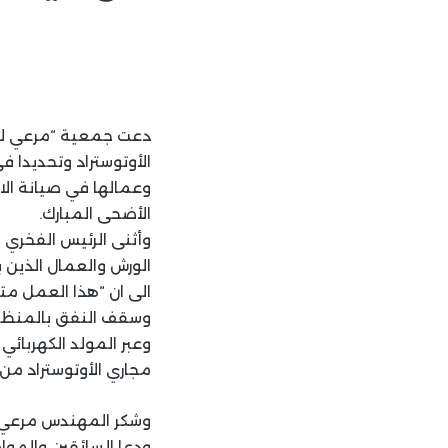
دعت جمعية “مرعي للأع
الأوتوستراد وتحديدا 
وعمالها في صيانة الا
الأضحى المبارك.
وأثنى الرئيس الفخري
الورش والعمال الذين 
الى ان “هذا العمل مت
وسقف النفق بالمنظفات
وعبر المولد الكهربا
مجاري الأوتوستراد من 
وشكر المهندس مرعي “ا
ودعا السائقين والمواط