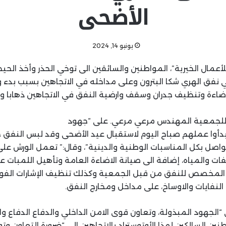
الأضحى
يونيو 14, 2024
مال الخيرية”، المواطنين والسائقين الى توخي الحذر وأخذ الحي
في نفق الهري شكا البترون وعلى مداخله في الاتجاهين بسبب بدء
ضاءة وتنظيف جدران وسقف وارضية النفق في الاتجاهين ذهابا واي
 للجمعية المهندس مرعي مرعي. على “جهود
بدأوا عملهم صباح اليوم لاستقبال عيد الأضحى وقد لبس النفق 
واصل بكل المناسبات الوطنية والدينية”، وقال:” تعمل الورش عل
 والمياه، إضافة الى صيانة الاضاءة العامة وتأهيل اللمبات ع
ئي المخصص للنفق من قبل الجمعية وكذلك تنظيف الإشارات الف
النفايات والاوساخ، على مداخل ومخارج النفق.
لجهود المبذولة، وتعاون قوى الامن الداخلي والدفاع الدفاع وال
نين السالكين لهذا الأوتوستراد بالاتجاهين الى “ضرورة التعاون وت