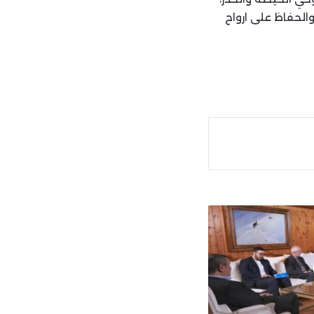
الحفاظ على ارواح
ة