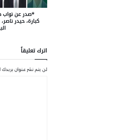
*صدر عن نواب ط
كبارة، حيدر ناصر
الب
اترك تعليقاً
لن يتم نشر عنوان بريدك ال
ا
ل
ت
ع
ل
ي
ق