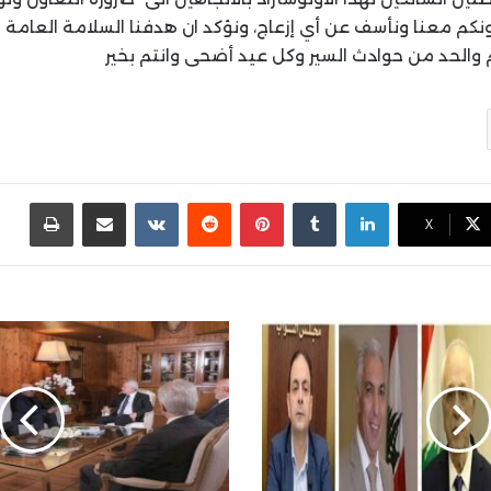
كم معنا ونأسف عن أي إزعاج، ونؤكد ان هدفنا السلامة العامة و
م والحد من حوادث السير وكل عيد أضحى وانتم بخير
لينكدإن
بينتيريست
مشاركة عبر البريد
طباع
X