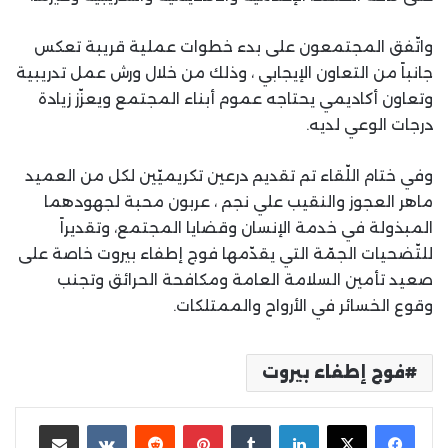
واتّفق المجتمعون على بدء خطوات عملية قريبة تعكس
جانباً من التعاون الإيجابي ، وذلك من خلال ورش عمل تدريبية
وتعاون أكاديمي يحتاجه عموم أبناء المجتمع ويعزّز زيادة
درجات الوعي لديه.
وفي ختام اللّقاء تم تقديم درعين تكريميّين لكل من العميد
ماهر العجوز والنقيب علي نجم ، عربون محبة لجهودهما
المبذولة في خدمة الإنسان وقضايا المجتمع، وتقديراً
للتّضحيات الجمّة التي يقدّمها فوج إطفاء بيروت خاصة على
صعيد تأمين السلامة العامة ومكافحة الحرائق وتجنب
وقوع الخسائر في الأرواح والممتلكات.
فوج إطفاء بيروت
لينكدإن
بينتيريست
مشاركة عبر البريد