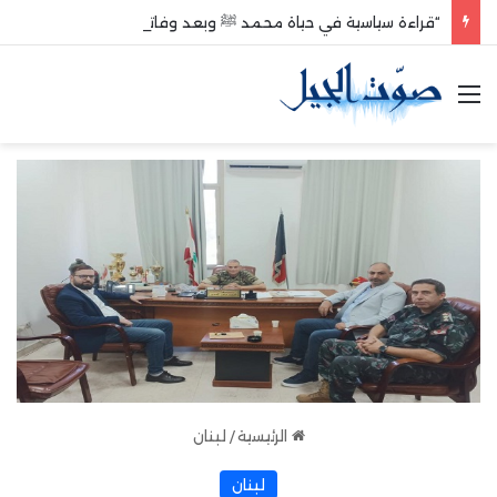
“قراءة سياسية في حياة محمد ﷺ وبعد وفاته”
القائمة
الرئيسية
/
لبنان
لبنان