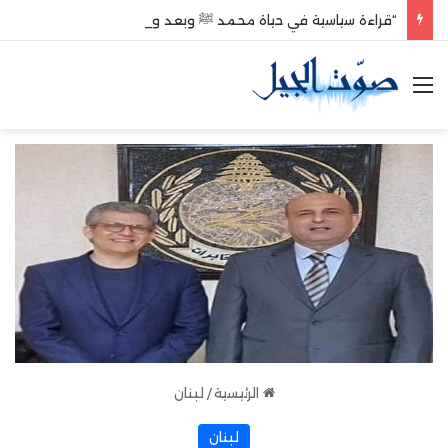
“قراءة سياسية في حياة محمد ﷺ وبعد وفاته”
القائمة
الرئيسية
/
لبنان
لبنان