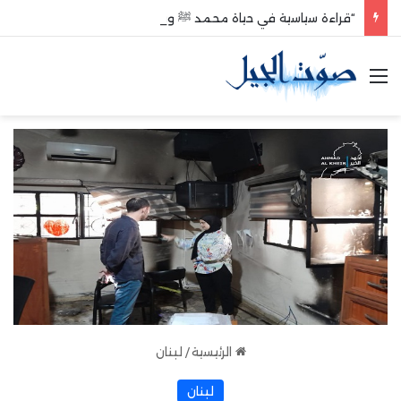
“قراءة سياسية في حياة محمد ﷺ وبعد وفاته”
القائمة
الرئيسية
/
لبنان
لبنان