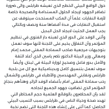
حول الواقع البيئي الخطير الذي تعيشه طرابلس والى ضرورة
تضافر الجهود لإيجاد الحلول المستدامة والصحيحة خاصة
لأزمة النفايات، علماً أن المكب المستحدث سيتوقف عن
استقبال النفايات فى مدة أقصاها سنة ونصف وبالتالي
يجب العمل الحثيث لايجاد الحل البديل.
وأثنى الوفد على الدور الذي لعبته دار الفتوى في تنظيم
المؤتمر وأن التفاؤل يخيم على اللجنة لأنها سوف تعمل
بتوجيهات مرجعية صاحب السماحة المفتي محمد إمام
ومعالي وزير البيئة الدكتور ناصر ياسين الذي أعاد الثقة
والأمل بدور فاعل وصحيح لوزارة البيئة في لبنان، وأيضاً
سوف تعمل بتنسيق کامل وبديناميكية مع كل من بلدية
طرابلس ونقابتي المهندسين والأطباء في طرابلس والشمال.
رحب سماحة المفتي امام بأعضاء الوفد الزائر، وهنأهم بنجاح
المؤتمر الذي تضافرت جهود الجميع لنجاحه.
لقد بيَّن المحاضرون بالوقائع العلمية حجم المخاطر التي
تهدد صحة وحياة الناس في طرابلس بسبب التسيب البيئي
الحاصل؛ كما أثنى على إنشاء هذه اللجنة التي تضم نخبة