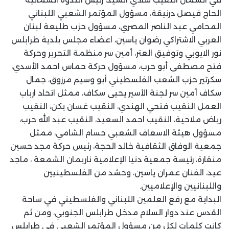
الحاج فيصل درنيقة، مسؤول المؤتمر الشعبي اللبناني
المحامي عبد الناصر المصري، مسؤول حزب طليعة لبنان
العربي الاشتراكي رضوان ياسين، اعضاء مجلس بلدية طرابلس
نور الايوبي وتوفيق العتر، أمين سر منظمة التحرير وحركة
فتح مصطفى أبو حرب، مسؤول حركة حماس احمد الأسدي،
سكرتير حزب الشعب الفلسطيني أبو وسيم مرزوق، جمال
سكاف أمين سر لجنة الأسير يحيى سكاف، ممثل اتحاد ارباب
العمل النقيب فتحي الهندي، النقيب غسان يكن، النقيب
رياض ملاحية، النقيب احمد السعيد، النقيب عبد الله حرب،
مسؤول هيئة الاسعاف الشعبي حسام الشامي، ممثل
جمعية الوفاق الثقافية خالد الحجة، رئيس حركة مجد حسين
منقارة، رئيسة جمعية دنيا الإعلامية ناريمان الشمعة ، ماجد
عيد، الفنان عمران ياسين، وحشد من الفلسطينيين
واللبنانيين والإعلاميين.
البداية مع رفع العلمين اللبناني والفلسطيني في ساحة
القدس عند دوار السلام مدخل طرابلس الجنوبي، ومن ثم
كانت كلمات لكل من مسؤول المؤتمر الشعبي في طرابلس