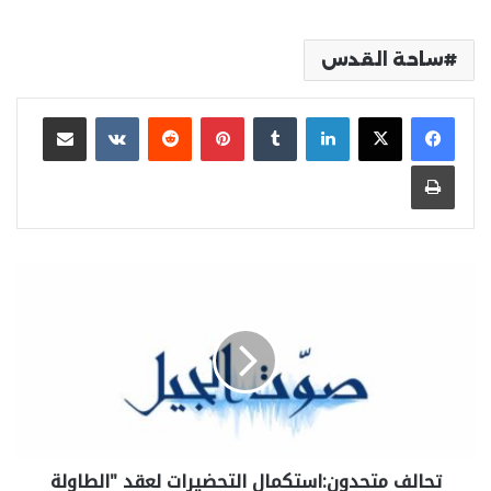
ساحة القدس
لينكدإن
بينتيريست
مشاركة عبر البريد
طباعة
تحالف متحدون:استكمال التحضيرات لعقد "الطاولة