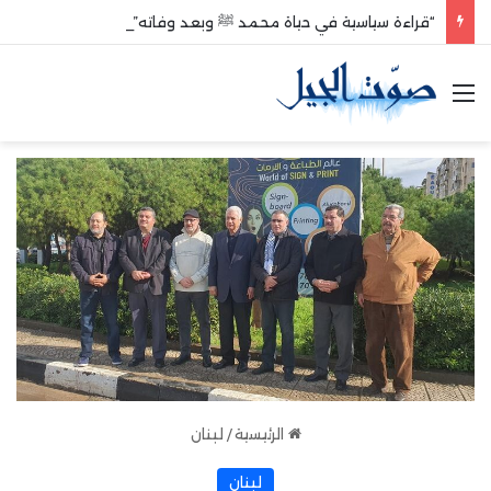
“قراءة سياسية في حياة محمد ﷺ وبعد وفاته”
القائمة
الرئيسية
/
لبنان
لبنان