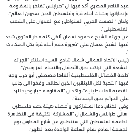
عبد الناصر المصري أكد فيها ان “طرابلس تفتخر بالمقاومة
وإنجازاتها وبثبات أبناء غزة وفلسطين الذين يغيرون العالم”،
وادان “الصمت العربي المتواطئ مع العدوان على الشعب
الفلسطيني”.
من جهته الشيخ محمود نعمان ألقى كلمة دار الفتوى شدد
فيها الشيخ نعمان على “ضرورة دعم أبناء غزة بكل الامكانات
“.
رئيس الاتحاد العمالي شمالا شادي السيد استنكر “الجرائم
البشعة التي ترتكب بحق الأطفال والنساء الغزاوييين”.
كلمة الفصائل الفلسطينية ألقاها مصطفى أبو حرب وجه
فيها “التحية لكل اللبنانيين الذين لطالما وقفوا الى جانب
القضية الفلسطينية”، واكد ان “المقاومة خيار وحيد للرد
على الجرائم بحق الإنسانية”.
وفي الختام، دعا المشاركون وأعضاء هيئة دعم فلسطين
اهالي طرابلس والشمال ل “المشاركة الكثيفة في التظاهرة
الداعمة لفلسطين التي ستنطلق من شارع المدارس يوم
الجمعة القادم تمام الساعة الواحدة بعد الظهر”.