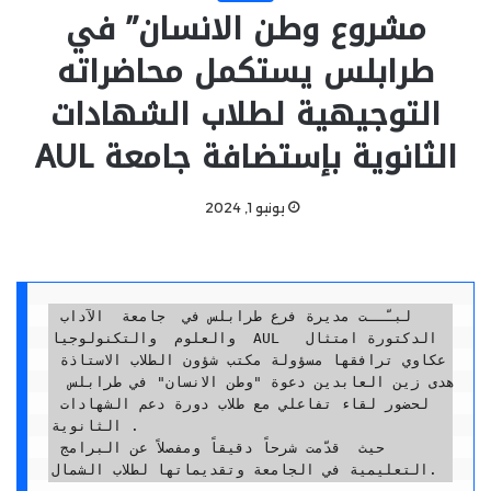
مشروع وطن الانسان” في
طرابلس يستكمل محاضراته
التوجيهية لطلاب الشهادات
الثانوية بإستضافة جامعة AUL
يونيو 1, 2024
لبـّــت مديرة فرع طرابلس في  جامعة  الآداب 
والعلوم  والتكنولوجيا  AUL  الدكتورة امتثال 
عكاوي ترافقها مسؤولة مكتب شؤون الطلاب الاستاذة 
هدى زين العابدين دعوة "وطن الانسان" في طرابلس  
لحضور لقاء تفاعلي مع طلاب دورة دعم الشهادات 
الثانوية .

حيث  قدّمت شرحاً دقيقاً ومفصلاً عن البرامج 
التعليمية في الجامعة وتقديماتها لطلاب الشمال. 