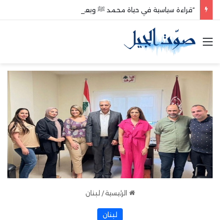
“قراءة سياسية في حياة محمد ﷺ وبعد وفاته”
القائمة
الرئيسية
/
لبنان
لبنان