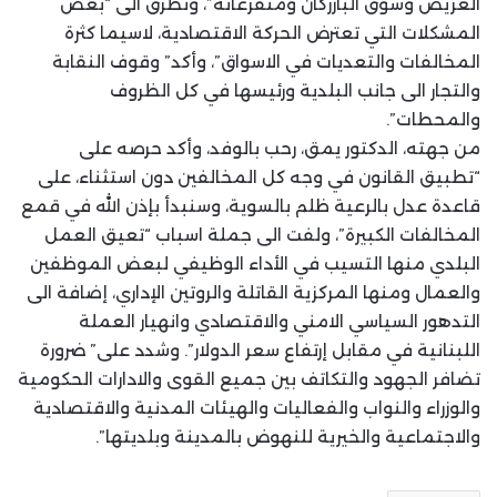
العريض وسوق البازركان ومتفرعاته”، وتطرق الى “بعض
المشكلات التي تعترض الحركة الاقتصادية، لاسيما كثرة
المخالفات والتعديات في الاسواق”، وأكد” وقوف النقابة
والتجار الى جانب البلدية ورئيسها في كل الظروف
والمحطات”.
من جهته، الدكتور يمق، رحب بالوفد، وأكد حرصه على
“تطبيق القانون في وجه كل المخالفين دون استثناء، على
قاعدة عدل بالرعية ظلم بالسوية، وسنبدأ بإذن الله في قمع
المخالفات الكبيرة”، ولفت الى جملة اسباب “تعيق العمل
البلدي منها التسيب في الأداء الوظيفي لبعض الموظفين
والعمال ومنها المركزية القاتلة والروتين الإداري، إضافة الى
التدهور السياسي الامني والاقتصادي وانهيار العملة
اللبنانية في مقابل إرتفاع سعر الدولار”. وشدد على” ضرورة
تضافر الجهود والتكاتف بين جميع القوى والادارات الحكومية
والوزراء والنواب والفعاليات والهيئات المدنية والاقتصادية
والاجتماعية والخيرية للنهوض بالمدينة وبلديتها”.