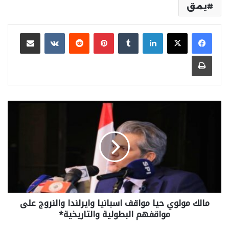
يمق
لينكدإن
بينتيريست
مشاركة عبر البريد
طباعة
مالك مولوي حيا مواقف اسبانيا وايرلندا والنروج على
مواقفهم البطولية والتاريخية*