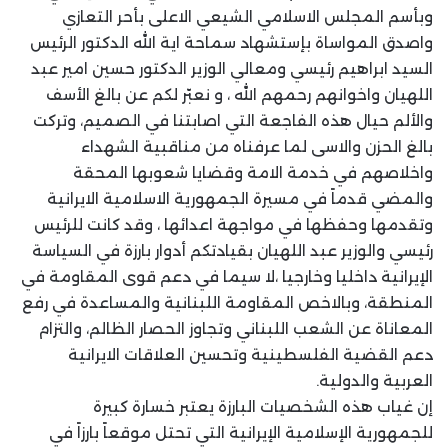
وبأسم المجلس الاسلامي الشيعي الاعلى بأحر التعازي
واصدق المواساة بإستشهاد سماحة اية الله الدكتور الرئيس
السيد ابراهيم رئيسي ومعالي الوزير الدكتور حسين امير عبد
اللهيان واخوانهم رحمهم الله ، و نعبّر لكم عن بالغ الأسف
والألم حيال هذه الفاجعة التي اصابتنا في الصميم، وتركت
بالغ الحزن والاسى لما عرفناه من مناقبية الشهداء
واخلاصهم في خدمة الامة وقضايا شعوبها المحقة
والمضي قدماً في مسيرة الجمهورية الاسلامية الايرانية
وتقدمها وحفظها في مواجهة اعدائها ، وقد كانت للرئيس
رئيسي والوزير عبد اللهيان بقيادتكم أدوار بارزة في السياسة
الإيرانية داخليا وخارجيا ،لا سيما في دعم قوى المقاومة في
المنطقة، وبالاخص المقاومة اللبنانية والمساعدة في رفع
المعاناة عن الشعب اللبناني وتجاوز الحصار الظالم، والتزام
دعم القضية الفلسطينية وتحسين العلاقات الايرانية
العربية والدولية.
إن غياب هذه الشخصيات البارزة يعتبر خسارة كبيرة
للجمهورية الإسلامية الإيرانية التي تحتل موقعاً بارزاً في