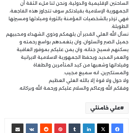
الساحتين الإقليمية والدولية، ونحن لنا ملء الثقة أن
الجمهورية الإسلامية بقيادتكم سوف تتجاوز هذه الفاجعة،
فهي تزخر بالشخصيات المؤمنة بالثورة ومبادئها ومسيرتها
الطويلة.
نسأل الله العلي القدير أن يلهمكم وذوي الشهداء ومحبيهم
جميل الصبر والسلوان، وان يتغمدهم بواسع رحمته و
يسكنهم فسيح جناته، وان يمن عليكم بموفور العافية
والعمر المديد، ويحفظ الجمهورية الاسلامية الايرانية
وقياداتها وشعبها من كيد المتأمرين والطغاة
والمستكبرين، انه سميع مجيب.
ولا حول ولا قوة إلا بالله العلي العظيم
وفقكم الله ورعاكم والسلام عليكم ورحمة الله وبركاته.
علي خامنئي
لينكدإن
بينتيريست
مشاركة عبر البريد