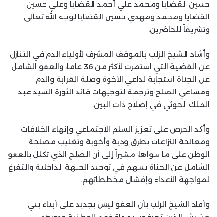
حسين القضايا ومحمد علي أحمد القضايا وعلي حسين
القضايا ومحمد ومهدي حسين القضايا لوجه الله تعالى
وتشريفاً للحاضرين.
وأشاد الشيخ الزلب بالموقف المشرف لأولياء الدم في التنازل
عن القضية التي استمرت لأكثر من 36 عاماً، والعفو الشامل
عن الجناة استجابة لداعي الأخوة وصلة القرابة والدم
ومساعي الصلح وترجمة لتوجيهات قائد الثورة السيد عبد
الملك الحوثي في إصلاح ذات البين.
وأكد الحرص على تعزيز السلم الاجتماعي وإنهاء الخلافات
ومعالجة النزاعات بطرق ودية وأخوية وتغليب مصلحة
الوطن على ما سواها، مشيراً إلى أن الصلح الذي تكلل بالعفو
الشامل عن الجناة يسهم في توحيد الجبهة الداخلية والتفرغ
لمواجهة الأعداء وإفشال مخططاتهم.
وأفاد الشيخ الزلب بأن العفو ليس بجديد على أبناء بني
حشيش الذين يُعرفون بمواقفهم الوطنية ودورهم