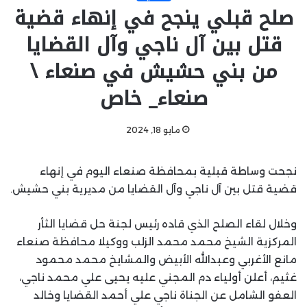
صلح قبلي ينجح في إنهاء قضية
قتل بين آل ناجي وآل القضايا
من بني حشيش في صنعاء \
صنعاء_ خاص
مايو 18, 2024
نجحت وساطة قبلية بمحافظة صنعاء اليوم في إنهاء
قضية قتل بين آل ناجي وآل القضايا من مديرية بني حشيش.
وخلال لقاء الصلح الذي قاده رئيس لجنة حل قضايا الثأر
المركزية الشيخ محمد محمد الزلب ووكيلا محافظة صنعاء
مانع الأغربي وعبدالله الأبيض والمشايخ محمد محمود
غثيم، أعلن أولياء دم المجني عليه يحيى علي محمد ناجي،
العفو الشامل عن الجناة ناجي علي أحمد القضايا وخالد