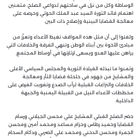
الوساطة وكل من نزل في ساحتهم لدواعي الصلح، مثمنين
اهتمام قائد الثورة السيد عبد الملك الحوثي وحرصه على
معالجة القضايا البينية وإصلاح ذات البين.
ولفتوا إلى أن مثل هذه المواقف تغيظ الأعداء وتعزّز من
مبادئ الأخوة بين أبناء الوطن وتنهي الفرقة والخلافات التي
يراهن عليها العدو ويسعى لإثارتها في أوساط المجتمع.
وثمنوا ما تبذله القيادة الثورية والمجلس السياسي الأعلى
والمشايخ من جهود في حلحلة قضايا الثأر ومعالجة
الخلافات والنزاعات القبلية لرأب الصدع وتفويت الفرص على
مخططات الأعداء النيل من القبيلة اليمنية والجبهة
الداخلية.
حضر الصلح القبلي المشايخ علي محسن الجيلاني ورسام
القضايا وحميد رطاس وحزام مساعد ومحمد أمين ومحسن
الجمرة ومحسن الدحني ومحمد علي الصربي ودكام السحام