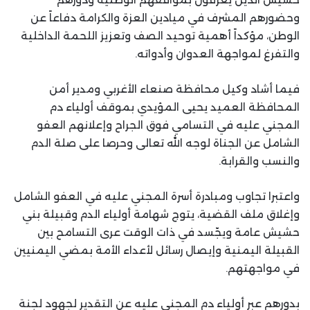
وحضورهم المشرف في ميادين العزة والكرامة دفاعاً عن
الوطن، مؤكداً أهمية توحيد الصف وتعزيز اللحمة الداخلية
والتفرغ لمواجهة العدوان وأدواته.
فيما أشاد وكيل محافظة صنعاء الأغربي ومدير أمن
المحافظة العميد يحيى المؤيدي بموقف أولياء دم
المجني عليه في التسامي فوق الجراح وإعلانهم العفو
الشامل عن الجناة لوجه الله تعالى وحرصا على صلة الدم
والنسب والقرابة.
واعتبرا تجاوب ومبادرة أسرة المجني عليه في العفو الشامل
وإغلاق ملف القضية، يتوج شهامة أولياء الدم وقبيلة بني
حشيش عامة ويجّسد في ذات الوقت عرى التسامح بين
القبيلة اليمنية وإيصال رسائل لأعداء الأمة بمضي اليمنيين
في مواجهتهم.
بدورهم عبر أولياء دم المجني عليه عن التقدير لجهود لجنة