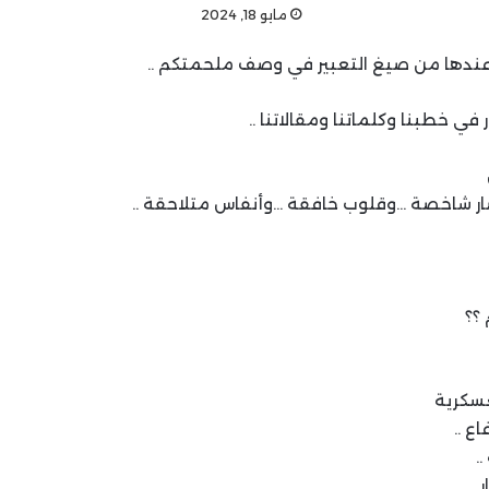
مايو 18, 2024
 عندها من صيغ التعبير في وصف ملحمتكم ..
 في خطبنا وكلماتنا ومقالاتنا ..
ار شاخصة …وقلوب خافقة …وأنفاس متلاحقة ..
 ؟؟
عسكرية
ع ..
.
..