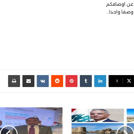
 عن اوصافكم
 وصفا واحدا…
لينكدإن
بينتيريست
مشاركة عبر البريد
طباع
X