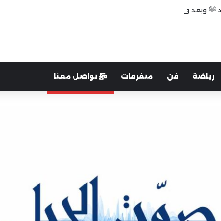
 ﷺ وبعد وفاته”
رياضة
فن
متفرقات
تواصل معنا