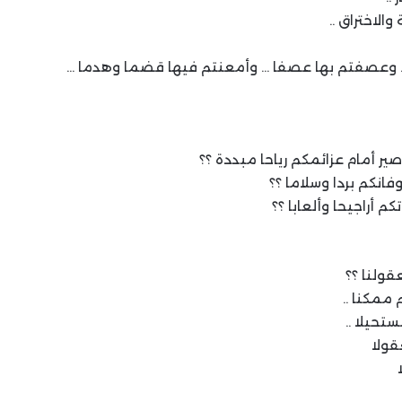
الاختراق ..
 وعصفتم بها عصفا … وأمعنتم فيها قضما وهدما …
ير أمام عزائمكم رياحا مبددة ؟؟
فانكم بردا وسلاما ؟؟
تكم أراجيحا وألعابا ؟؟
قولنا ؟؟
ممكنا ..
حيلا ..
قولا