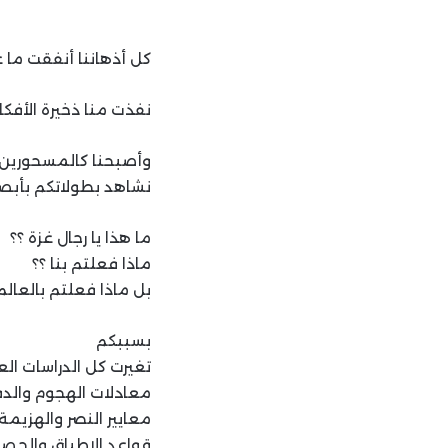
كل أذهاننا أنفقت ما
نفذت منا ذخيرة الأفكار
وأصبحنا كالمسحورين
نشاهد بطولاتكم بأبص
ما هذا يا رجال غزة ؟؟
ماذا فعلتم بنا ؟؟
بل ماذا فعلتم بالعالم
بسببكم
تغيرت كل الدراسات ال
معادلات الهجوم والدفا
معايير النصر والهزيمة .
قواعد الإطباق والحصار 