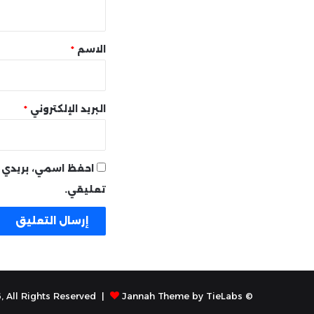
ي
ق
*
الاسم
*
البريد الإلكتروني
*
احفظ اسمي، بريدي ا
تعليقي.
Jannah Theme by TieLabs
© Copyright 2026, All Rights Reserved |