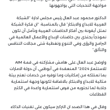
مواجهة التحديات التي يواجهونها.
الدكتور محمود عبد العال رئيس مجلس ادارة “الشبكة
العربية للابداع والابتكار” قال بالمناسبة: “ان فكرة الشبكة
تمثل أيقونة بين أفكار الحاضنات العربية ونأمل أن تكون
نموذجاً يحتذى بين حاضنات الإبداع والأعمال العالمية في
البرامج والرؤى وفي التنوع وتغطية شتى مجالات التنافس
والتألق”
واوضح عبد العال على هامش مشاركته في قمة AIM
للاستثمار 2024″ المنعقدة في أبوظبي، أن دولة الامارات
بما تمتلكه من إمكانيات وما توفره من خدمات تعتبر بيئة
مثالية للابداع والابتكار، بالاضافة لكونها وجهة استثمارية
جاذبة لما تحتويه من فرص استثمارية واعدة في الكثير
القطاعات
وقال في هذا الصدد ان التركيز سيكون على تقنيات الذكاء