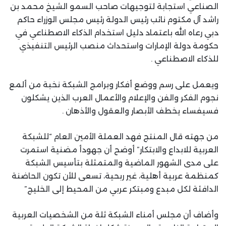
الصناعي استجابة لتوجيهات صاحب السمو الشيخ محمد بن
راشد آل مكتوم نائب رئيس الدولة رئيس مجلس الوزراء حاكم
دبي رعاه الله باعتماد دليل استخدام الذكاء الاصطناعي في
حكومة دولة الإمارات واستحداث منصب الرئيس التنفيذي
للذكاء الاصطناعي .
ويعمل على رسم ووضع أفكار وبرامج الشبكة نخبة من ألمع
نجوم الفكر والفن والإعلام والأعمال العرب الذين يشكلون
فسيفساء يخطف الأبصار والعقول والأذهان .
من جهته قال المنتج فهد العملة الأمين العام “للشبكة
العربية للابداع والابتكار” أوضح أن جهودأ مضنية استمرت
على مدى الشهور الماضية والمتمثلة بتأسيس الشبكة
كمنظمة عربية أهلية، غير ربحية، تسعى للأن تكون الحاضنة
الدافئة لكل مبدع ومبتكر عربي من المحيط إلى الخليج”
وأضاف أن مجلس أمناء الشبكة ثلة من الشخصيات العربية