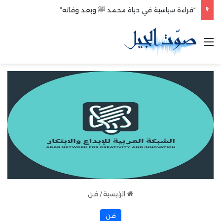
“قراءة سياسية في حياة محمد ﷺ وبعد وفاته”
القائمة
الرئيسية
/
فن
فن