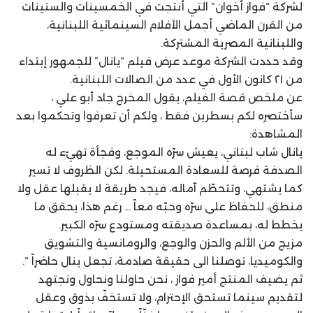
لشركة “فواز أخوان” التي أنتجت في الخمسينات والستينات
من القرن الماضي أجمل الأفلام السينمائية اللبنانية،
واللبنانية المصرية المشتركة.
وقد حددت الشركة موعد عرض فيلم “يانال” للجمهور إبتداء
من ٢١ كانون الأول في عدد من الصالات اللبنانية.
عن ملخص قصة الفيلم، يقول المخرج جاد أبو علي ،
سأختصره لكم بسطرين فقط ، ولكم أن تعرفوا وتحكموا بعد
المشاهدة:
يانال شاب لبناني، يعيش سرّه الموجع، وفجأة تهيّء له
الصدفة فرصة للسعادة المستحيلة. لكن الظروف لا تسير
كما يشتهي، وتتحطّم آماله، فيجد طريقة لا يقبلها عقل ولا
منطق، للحفاظ على سرّه وحبّه معاً … رغم هذا، يحقق ما
يخطط له، بمساعدة صديقته ومستودع سرّه الكبير.
مزيج من الألم والحزن والوجع، والرومانسية والتشويق
والكوميديا، توصلنا الى حقيقة صادمة، تجعل ينال حاضراً “.
ثم يضيف المنتج أمير فواز ، نحن حاولنا ونحاول ونجتهد
لتقديم سينما تستحق الإحترام، ولا تستخفّ بذوق وعقل