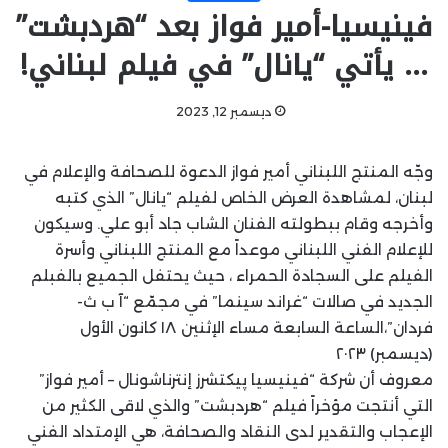
فينيسيا-أمير فواز بعد “هردبشت”
… يأتي “يانال” في فيلم لبناني!
ديسمبر 12, 2023
وجّه المنتج اللبناني أمير فواز الدعوة للصحافة والإعلام في
لبنان، لمشاهدة العرض الخاص لفيلم “يانال” الذي كتبه
وأخرجه وقام ببطولته الفنان الشاب جاد أبو علي. وسيكون
للإعلام الفني اللبناني موعداً مع المنتج اللبناني وأسرة
الفيلم على السجادة الحمراء ، حيث يحتفل الجميع بالفبلم
الجديد في صالات “غراند سينما” في مجمّع “آ ب ث-
فردان”،الساعة السابعة مساء الإثنين ١٨ كانون الأول
(ديسمبر) ٢٠٢٣
معروف أن شركة “فينيسيا پيكتشرز إنترناشونال – أمير فواز”
التي أنتجت مؤخراً فيلم “هردبشت” والذي لاقى الكثير من
الإعجاب والتقدير لدى النقاد والصحافة، هي الإمتداد الفني