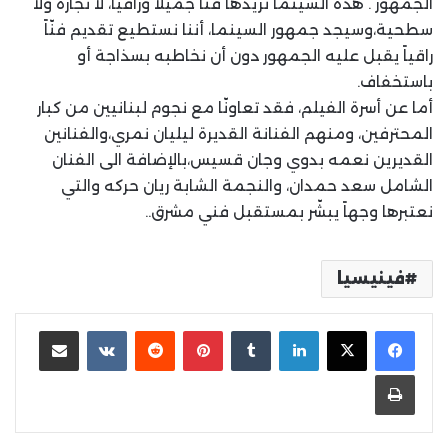
الجمهور . هذه السينما نريدها فنّاً جميلاً وراقياً، لا تجارة ولا
سطحية،وسيجد جمهور السينما، أننا نستطيع تقديم فنّاً
راقياً يقبل عليه الجمهور دون أن نخاطبه بسذاجة أو
باستخفاف.
أما عن أسرة الفيلم، فقد تعاونّا مع نجوم لبنانيين من كبار
المحترفين، ومنهم الفنانة القديرة ليليان نمري،والفنانين
القديرين نعمه بدوي وجان قسيس،بالإضافة الى الفنان
الشامل سعد حمدان، والنجمة الشابة ريان حركه والتي
نعتبرها وجهاً يبشّر بمستقبل فني مشرق..
فينيسيا
لينكدإن
بينتيريست
مشاركة عبر البريد
طباعة