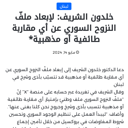
لبنان
خلدون الشريف: لإبعاد ملفّ
النزوح السوري عن أي مقاربة
طائفية أو مذهبية*
مايو 14, 2024
دعا الدكتور خلدون الشريف إلى إبعاد ملفّ النزوح السوري عن
أي مقاربة طائفية أو مذهبية قد تتسبّب بأذى وشرخ في
لبنان.
وقال الشريف في تغريدة عبر حسابه على منصة “X” إنّ
“ملفّ النزوح السوري‬ ملف وطنيٌ بإمتياز. أي مقاربة طائفية
أو مذهبية تتسبب بأذى وشرخ وجروح نحن كلنا بغنى عنها”.
‏وأضاف: “ليبدأ العمل على تنظيم الوجود السوري وتحسين
شروط المفاوضات في بروكسيل من خلال تأمين إجماع