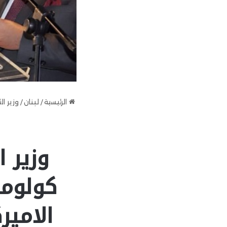
الرئيسية
/
لبنان
/
وزير ا
وزير 
كولومب
الامي