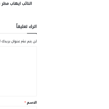
النائب ايهاب مطر
اترك تعليقاً
لن يتم نشر عنوان بريدك ال
ا
ل
ت
ع
ل
ي
ق
*
الاسم
*