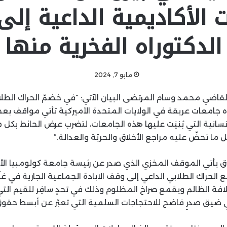
ت الأكاديمية الداعية إل
الدكتوراه الفخرية منها
مايو 7, 2024
القاضي محمد وسام المرتضى البيان الآتي: “في خضمّ الحراك الطل
جامعات عريقة في الولايات المتحدة الأميركية تأتي مواقف بعض
نسانية التي بُنِيَت عليها هذه الجامعات، لتضرب عرض الحائط بكل ما
 ما تحضّ عليه مراجع الأخلاق والحريّة والعدالة.”
اق يأتي الموقف المخزي الذي صدر عن رئيسة جامعة كولومبيا ال
الحراك الطلابي الداعي إلى وقف الابادة الجماعية الجارية في غز
افة الظالم ويقمع صراخ المظلوم وذلك في تحدٍ سافِر للقيم التي
ضيق صدرٍ فاضح للاحتجاجات السلمية التي تعبّر عن أبسط حقوق ا