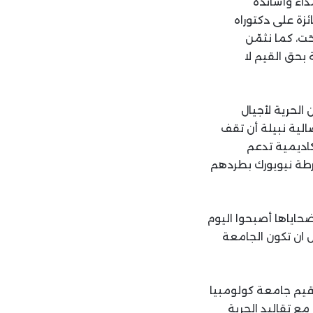
داء وأساتذة
ئزة على دكتوراه
ة ما منِحَت، كما نثمّن
بحق القيم لا
 الحرية لأجيال
لية نبيلة أن تقف
كاديمية تدعم
رطة نيويورك بطردهم
اياها أصبحوا اليوم
 ان تكون الجامعة
 قيم جامعة كولومبيا
ع تقاليد الحرية