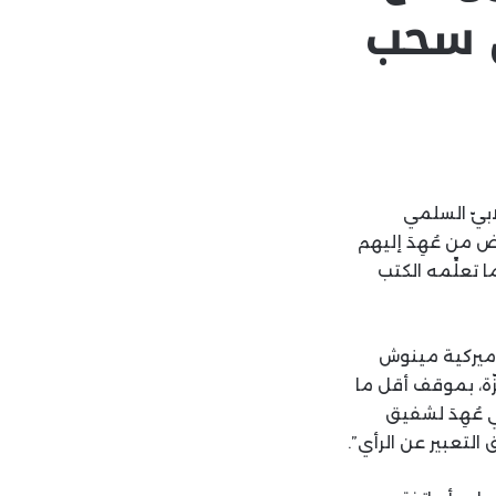
ى سحب
ابيّ السلمي
 من عُهِدَ إليهم
 تعلِّمه الكتب
أميركية مينوش
ّة، بموقف أقل ما
 عُهِدَ لشفيق
لتعبير عن الرأي”.