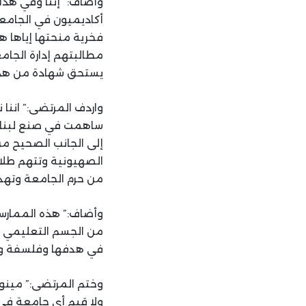
وأضاف: “إننا وفي هذا 
أكاديميون في الجامعة 
مطالبتهم إدارة الجام
يستحق شهادة من هذه
واردف المرتضى:” اننا 
ساهمت في صنع لبنان 
إلى الجانب الصحيح من
الصهيونية وتتهم طلاب
من حرم الجامعة وتهد
وأضاف:” هذه الممارس
من الجسم التعليمي وا
في هدفها وفلسفة وجوده
وختم المرتضى:” مينوش
ولا قيم أي جامعة في 