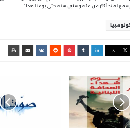
 رسمها منذ أكثر من مئة وستين سنة حتى يومنا هذا.”
ولومبيا
لينكدإن
بينتيريست
مشاركة عبر البريد
طباع
X