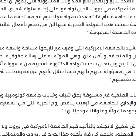
الصدد نتابع وبتقدير بالغ المداولات المسؤولة التي يقوم بها عم
الأميركية في بيروت، الذين توافقوا على إدانة سلوك شفيق، الحا
فخرية منحتها إياها هذه الجامعة عام ٢٠١٧ فغدت بمواقفها اليوم غير مستحق
عة بسحب هذه الشهادة الفخرية منها لأن من يقوم بأفعال شائنة 
 الجامعة المرموقة.”
نشيد بالجامعة الاميركية التي وفّرت عبر تاريخها مساحة واسعة من
والمنطقة. ونأمل منها وهي المؤتمنة على رسالة حقوقية نضا
 التاريخ وان تعلن سحب شهادة الدكتوراه الفخرية من مسؤولة أ
ًا هي مسؤولة عنهم بأنهم قوة احتلال وأنهم مرتزقة وتطالب ش
د بفصلهم.”
ات العنفية غير مسبوقة بحق شباب وشابات جامعة كولومبيا، وضح
لإداري للجامعة، في ترهيب يناقض روح الحرية التي من المفترض
ا موئلًا وعنوانًا نموذجيًا لها. ”
 شفيق لا تجسّد بالتأكيد قيم الجامعة الأميركية في بيروت ولا
المطلق. وندعم كل قرار يأخذه هذا الصرح في بيروت والمتماشي م